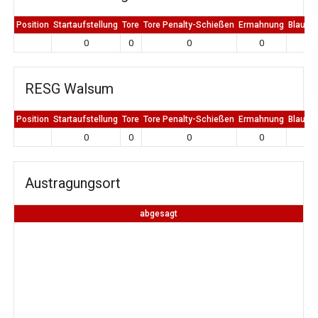
Position
Startaufstellung
Tore
Tore Penalty-Schießen
Ermahnung
Blaue K
0
0
0
0
0
RESG Walsum
Position
Startaufstellung
Tore
Tore Penalty-Schießen
Ermahnung
Blaue K
0
0
0
0
0
Austragungsort
abgesagt