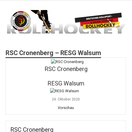
Zum
Inhalt
springen
Deutscher Rollsport- und Inline Verband
ROLLHOCKEY
RSC Cronenberg – RESG Walsum
RSC Cronenberg
RESG Walsum
24. Oktober 2020
Vorschau
RSC Cronenberg