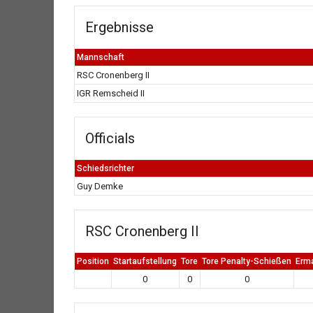
Ergebnisse
Mannschaft
RSC Cronenberg II
IGR Remscheid II
Officials
Schiedsrichter
Guy Demke
RSC Cronenberg II
Position
Startaufstellung
Tore
Tore Penalty-Schießen
Erm
0
0
0