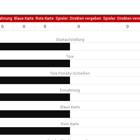
ahnung
Blaue Karte
Rote Karte
Spieler: Direkten vergeben
Spieler: Direkten ver
0
0
0
0
0
Startaufstellung
Tore
Tore Penalty-Schießen
Ermahnung
Blaue Karte
Rote Karte