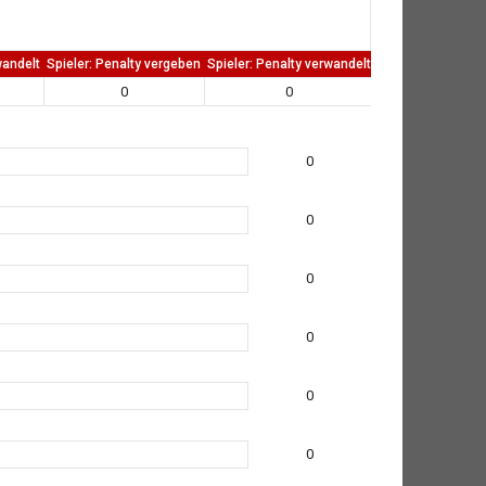
wandelt
Spieler: Penalty vergeben
Spieler: Penalty verwandelt
TW: Direkten kass
0
0
0
0
0
0
0
0
0