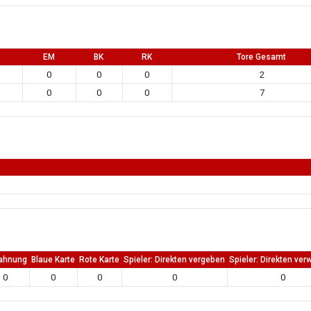
EM
BK
RK
Tore Gesamt
0
0
0
2
0
0
0
7
ahnung
Blaue Karte
Rote Karte
Spieler: Direkten vergeben
Spieler: Direkten ver
0
0
0
0
0