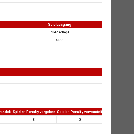
Spielausgang
Niederlage
Sieg
wandelt
Spieler: Penalty vergeben
Spieler: Penalty verwandelt
TW: Direkten kass
0
0
0