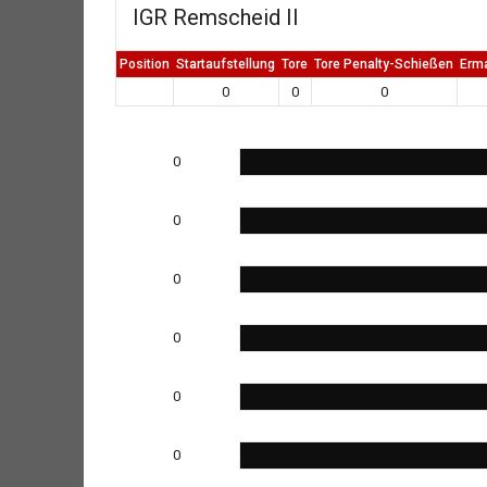
IGR Remscheid II
Position
Startaufstellung
Tore
Tore Penalty-Schießen
Erm
0
0
0
0
0
0
0
0
0