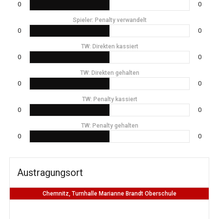
0
0
Spieler: Penalty verwandelt
0
0
TW: Direkten kassiert
0
0
TW: Direkten gehalten
0
0
TW: Penalty kassiert
0
0
TW: Penalty gehalten
0
0
Austragungsort
Chemnitz, Turnhalle Marianne Brandt Oberschule