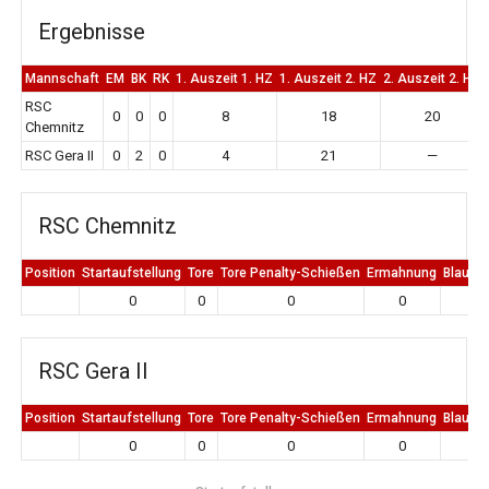
Ergebnisse
Mannschaft
EM
BK
RK
1. Auszeit 1. HZ
1. Auszeit 2. HZ
2. Auszeit 2. HZ
RSC
0
0
0
8
18
20
Chemnitz
RSC Gera II
0
2
0
4
21
—
RSC Chemnitz
Position
Startaufstellung
Tore
Tore Penalty-Schießen
Ermahnung
Blaue K
0
0
0
0
0
RSC Gera II
Position
Startaufstellung
Tore
Tore Penalty-Schießen
Ermahnung
Blaue K
0
0
0
0
0