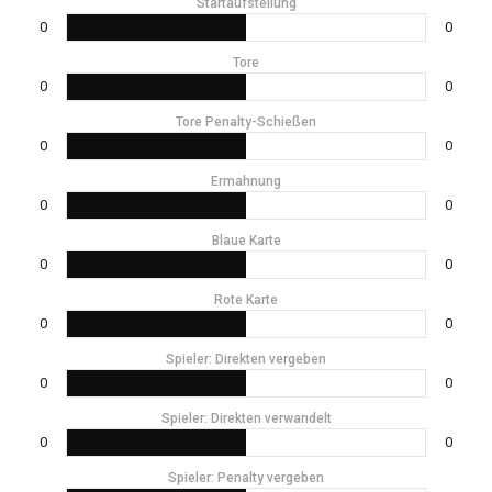
Startaufstellung
0
0
Tore
0
0
Tore Penalty-Schießen
0
0
Ermahnung
0
0
Blaue Karte
0
0
Rote Karte
0
0
Spieler: Direkten vergeben
0
0
Spieler: Direkten verwandelt
0
0
Spieler: Penalty vergeben