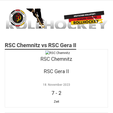
Zum
Inhalt
springen
Deutscher Rollsport- und Inline Verband
ROLLHOCKEY
RSC Chemnitz vs RSC Gera II
RSC Chemnitz
RSC Gera II
18. November 2023
7
-
2
Zeit