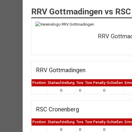
RRV Gottmadingen vs RSC
RRV Gottmadi
RRV Gottmadingen
Position
Startaufstellung
Tore
Tore Penalty-Schießen
Erm
0
0
0
RSC Cronenberg
Position
Startaufstellung
Tore
Tore Penalty-Schießen
Erm
0
0
0