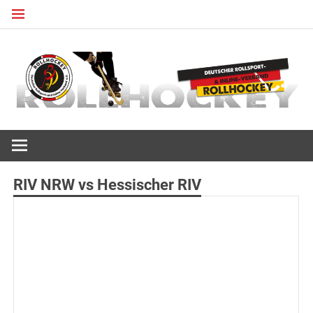
Zum
Inhalt
springen
Deutscher Rollsport- und Inline Verband
ROLLHOCKEY
RIV NRW vs Hessischer RIV