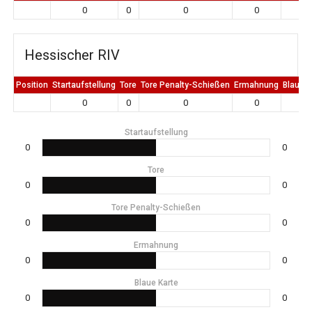
0
0
0
0
0
Hessischer RIV
Position
Startaufstellung
Tore
Tore Penalty-Schießen
Ermahnung
Blaue K
0
0
0
0
0
Startaufstellung
0
0
Tore
0
0
Tore Penalty-Schießen
0
0
Ermahnung
0
0
Blaue Karte
0
0