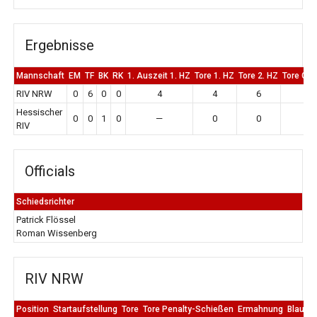
Ergebnisse
Mannschaft
EM
TF
BK
RK
1. Auszeit 1. HZ
Tore 1. HZ
Tore 2. HZ
Tore Ge
RIV NRW
0
6
0
0
4
4
6
10
Hessischer
0
0
1
0
—
0
0
0
RIV
Officials
Schiedsrichter
Patrick Flössel
Roman Wissenberg
RIV NRW
Position
Startaufstellung
Tore
Tore Penalty-Schießen
Ermahnung
Blaue K