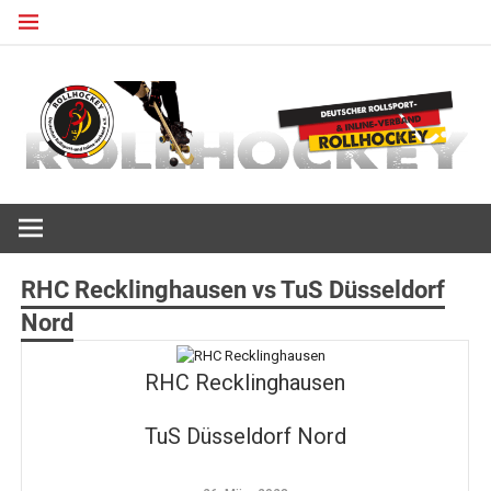
Zum
Inhalt
springen
Deutscher Rollsport- und Inline Verband
ROLLHOCKEY
RHC Recklinghausen vs TuS Düsseldorf
Nord
RHC Recklinghausen
TuS Düsseldorf Nord