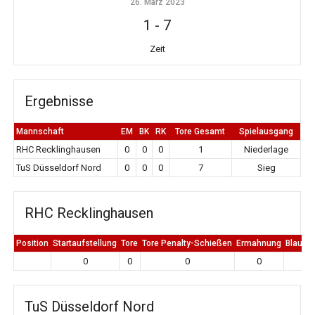
26. März 2023
1
-
7
Zeit
Ergebnisse
Mannschaft
EM
BK
RK
Tore Gesamt
Spielausgang
RHC Recklinghausen
0
0
0
1
Niederlage
TuS Düsseldorf Nord
0
0
0
7
Sieg
RHC Recklinghausen
Position
Startaufstellung
Tore
Tore Penalty-Schießen
Ermahnung
Blaue K
0
0
0
0
0
TuS Düsseldorf Nord