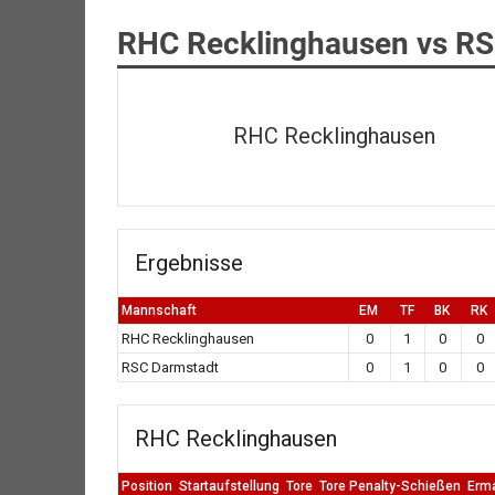
RHC Recklinghausen vs RS
RHC Recklinghausen
Ergebnisse
Mannschaft
EM
TF
BK
RK
RHC Recklinghausen
0
1
0
0
RSC Darmstadt
0
1
0
0
RHC Recklinghausen
Position
Startaufstellung
Tore
Tore Penalty-Schießen
Erm