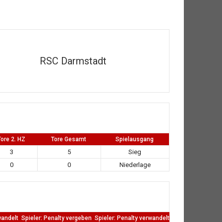
RSC Darmstadt
Tore 2. HZ
Tore Gesamt
Spielausgang
3
5
Sieg
0
0
Niederlage
wandelt
Spieler: Penalty vergeben
Spieler: Penalty verwandelt
TW: Direkten kass