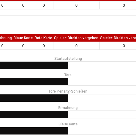
0
0
0
0
0
ahnung
Blaue Karte
Rote Karte
Spieler: Direkten vergeben
Spieler: Direkten ver
0
0
0
0
0
Startaufstellung
Tore
Tore Penalty-Schießen
Ermahnung
Blaue Karte