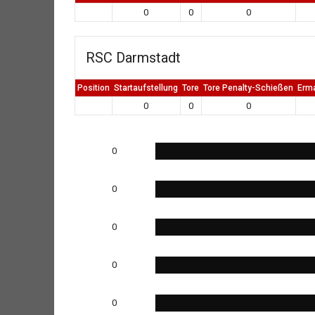
0
0
0
RSC Darmstadt
Position
Startaufstellung
Tore
Tore Penalty-Schießen
Erm
0
0
0
0
0
0
0
0