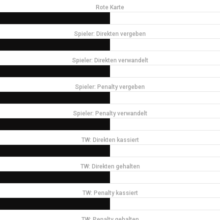
Rote Karte
Spieler: Direkten vergeben
Spieler: Direkten verwandelt
Spieler: Penalty vergeben
Spieler: Penalty verwandelt
TW: Direkten kassiert
TW: Direkten gehalten
TW: Penalty kassiert
TW: Penalty gehalten