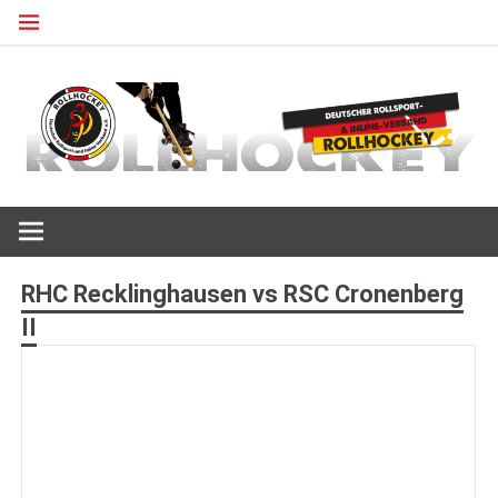
Zum
Inhalt
springen
Deutscher Rollsport- und Inline Verband
ROLLHOCKEY
RHC Recklinghausen vs RSC Cronenberg
II