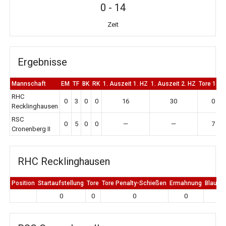
0
-
14
Zeit
Ergebnisse
Mannschaft
EM
TF
BK
RK
1. Auszeit 1. HZ
1. Auszeit 2. HZ
Tore 1. H
RHC
0
3
0
0
16
30
0
Recklinghausen
RSC
0
5
0
0
—
—
7
Cronenberg II
RHC Recklinghausen
Position
Startaufstellung
Tore
Tore Penalty-Schießen
Ermahnung
Blaue K
0
0
0
0
0