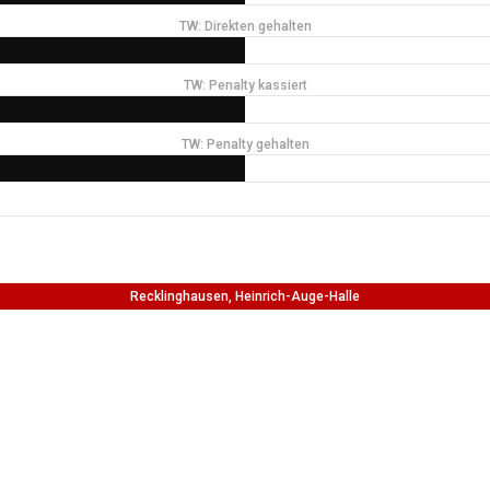
TW: Direkten gehalten
TW: Penalty kassiert
TW: Penalty gehalten
Recklinghausen, Heinrich-Auge-Halle