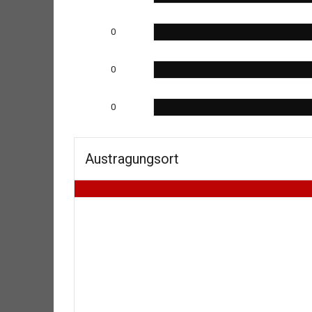
0
0
0
Austragungsort