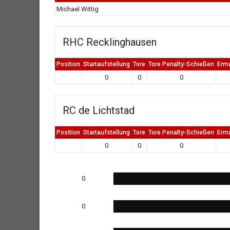
Michael Wittig
RHC Recklinghausen
Position
Startaufstellung
Tore
Tore Penalty-Schießen
Erm
0
0
0
RC de Lichtstad
Position
Startaufstellung
Tore
Tore Penalty-Schießen
Erm
0
0
0
0
0