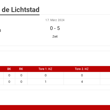
de Lichtstad
17. März 2024
0
-
5
n
Zeit
BK
RK
Tore 1. HZ
Tore 2. HZ
0
0
0
0
0
0
1
4