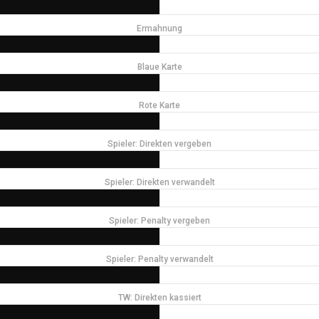
Ermahnung
Blaue Karte
Rote Karte
Spieler: Direkten vergeben
Spieler: Direkten verwandelt
Spieler: Penalty vergeben
Spieler: Penalty verwandelt
TW: Direkten kassiert