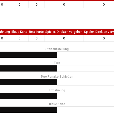
0
0
0
0
0
ahnung
Blaue Karte
Rote Karte
Spieler: Direkten vergeben
Spieler: Direkten ver
0
0
0
0
0
Startaufstellung
Tore
Tore Penalty-Schießen
Ermahnung
Blaue Karte