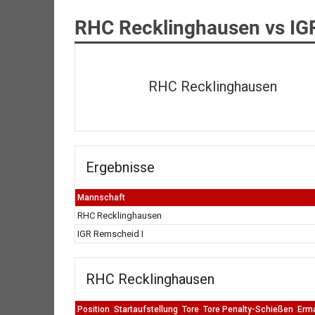
RHC Recklinghausen vs IG
RHC Recklinghausen
Ergebnisse
Mannschaft
RHC Recklinghausen
IGR Remscheid I
RHC Recklinghausen
Position
Startaufstellung
Tore
Tore Penalty-Schießen
Erm