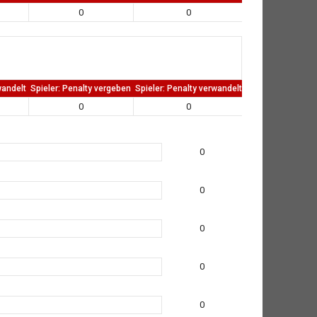
0
0
0
wandelt
Spieler: Penalty vergeben
Spieler: Penalty verwandelt
TW: Direkten kass
0
0
0
0
0
0
0
0