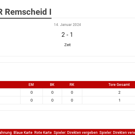
R Remscheid I
14. Januar 2024
2
-
1
Zeit
EM
BK
RK
Tore Gesamt
0
0
0
2
0
0
0
1
ahnung
Blaue Karte
Rote Karte
Spieler: Direkten vergeben
Spieler: Direkten ver