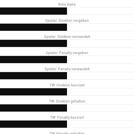
Rote Karte
Spieler: Direkten vergeben
Spieler: Direkten verwandelt
Spieler: Penalty vergeben
Spieler: Penalty verwandelt
TW: Direkten kassiert
TW: Direkten gehalten
TW: Penalty kassiert
TW: Penalty gehalten