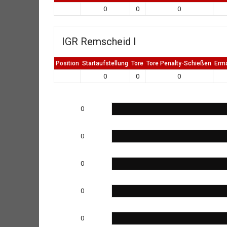
0
0
0
IGR Remscheid I
Position
Startaufstellung
Tore
Tore Penalty-Schießen
Erm
0
0
0
0
0
0
0
0