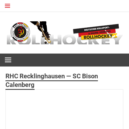
Zum
Inhalt
springen
Deutscher Rollsport- und Inline Verband
ROLLHOCKEY
RHC Recklinghausen — SC Bison
Calenberg