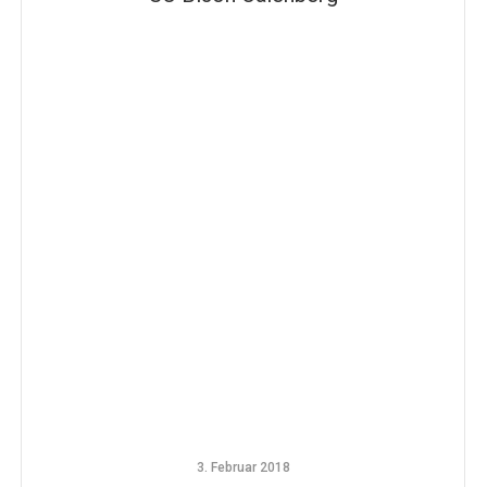
3. Februar 2018