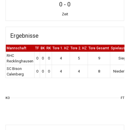
0
-
0
Zeit
Ergebnisse
Mannschaft
TF
BK
RK
Tore 1. HZ
Tore 2. HZ
Tore Gesamt
Spielausga
RHC
0
0
0
4
5
9
Sieg
Recklinghausen
SC Bison
0
0
0
4
4
8
Niederlag
Calenberg
KO
FT