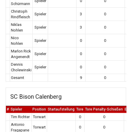
Spieler
0
0
Schürmann
Christoph
Spieler
3
0
Rindfleisch
Niklas
Spieler
3
0
Nohlen
Nico
Spieler
0
0
Nohlen
Marlon Rick
Spieler
0
0
Angenendt
Dennis
Spieler
0
0
Cholewinski
Gesamt
9
0
SC Bison Calenberg
#
Spieler
Position
Startaufstellung
Tore
Tore Penalty-Schießen
Erm
Tim Richter
Torwart
0
0
Antonio
Torwart
0
0
Fragapane