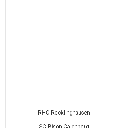
RHC Recklinghausen
SC Bison Calenberg