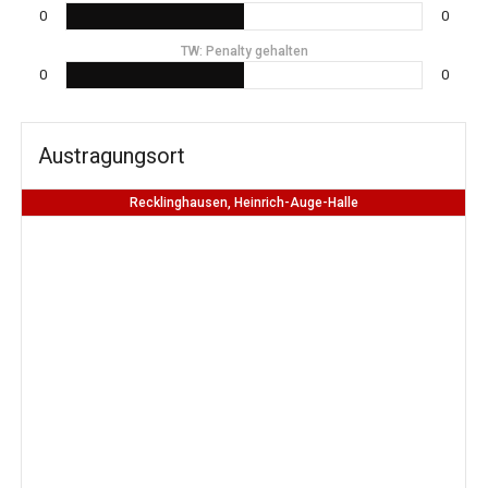
0
0
TW: Penalty gehalten
0
0
Austragungsort
Recklinghausen, Heinrich-Auge-Halle