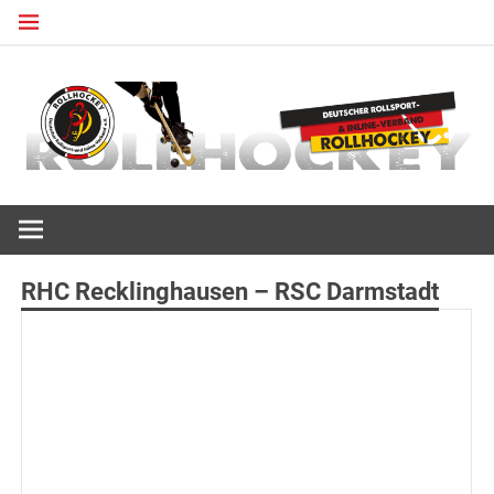
Zum
Inhalt
springen
Deutscher Rollsport- und Inline Verband
ROLLHOCKEY
RHC Recklinghausen – RSC Darmstadt