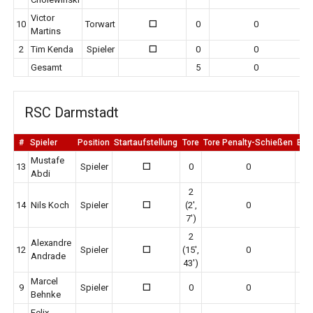
Victor
10
Torwart
0
0
0
Martins
2
Tim Kenda
Spieler
0
0
0
Gesamt
5
0
RSC Darmstadt
#
Spieler
Position
Startaufstellung
Tore
Tore Penalty-Schießen
Erm
Mustafe
13
Spieler
0
0
0
Abdi
2
14
Nils Koch
Spieler
(2',
0
0
7')
2
Alexandre
12
Spieler
(15',
0
0
Andrade
43')
Marcel
9
Spieler
0
0
0
Behnke
Felix