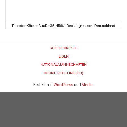
Theodor-Körner-Straße 35, 45661 Recklinghausen, Deutschland
ROLLHOCKEY.DE
LIGEN
NATIONALMANNSCHAFTEN
COOKIE-RICHTLINIE (EU)
Erstellt mit
WordPress
und
Merlin
.