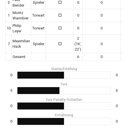
3
Spieler
0
0
0
Bender
Moritz
1
Torwart
0
0
0
Warmbier
Philip
10
Torwart
0
0
0
Leyer
2
Maximilian
7
Spieler
(16',
0
0
Hack
22')
Gesamt
6
0
Startaufstellung
0
0
Tore
5
6
Tore Penalty-Schießen
0
0
Ermahnung
0
0