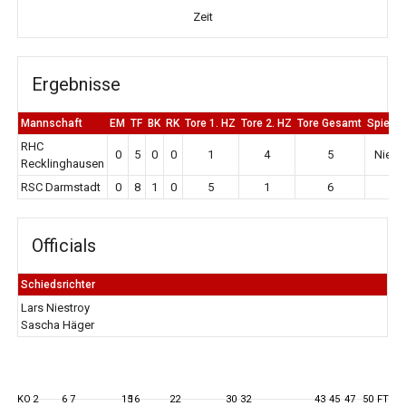
Zeit
Ergebnisse
Mannschaft
EM
TF
BK
RK
Tore 1. HZ
Tore 2. HZ
Tore Gesamt
Spiela
RHC
0
5
0
0
1
4
5
Niede
Recklinghausen
RSC Darmstadt
0
8
1
0
5
1
6
Si
Officials
Schiedsrichter
Lars Niestroy
Sascha Häger
KO
2
6
7
15
16
22
30
32
43
45
47
50
FT