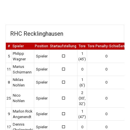
RHC Recklinghausen
#
Spieler
Position
Startaufstellung
Tore
Tore Penalty-Schießen
E
Philipp
1
5
Spieler
0
0
Wagner
(45')
Marius
11
Spieler
0
0
0
Schürmann
Niklas
1
8
Spieler
0
0
Nohlen
(6')
2
Nico
25
Spieler
(30',
0
0
Nohlen
32')
Marlon Rick
1
9
Spieler
0
0
Angenendt
(47')
Dennis
17
Spieler
0
0
0
Cholewinski