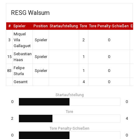
RESG Walsum
#
Spieler
Position
Startaufstellung
Tore
Tore Penalty-Schießen
Erm
Miquel
3
Vila
Spieler
2
0
Gallaguet
Sebastian
15
Spieler
1
0
Haas
Felipe
83
Spieler
1
0
Sturla
Gesamt
4
0
Startaufstellung
0
0
Tore
2
4
Tore Penalty-Schießen
0
0