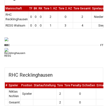
Mannschaft
TF
BK
RK
Tore 1. HZ
Tore 2. HZ
Tore Gesamt
Spielausga
RHC
0
0
0
2
0
2
Niederlag
Recklinghausen
RESG Walsum
0
0
0
1
3
4
Sieg
KO
FT
RHC Recklinghausen
#
Spieler
Position
Startaufstellung
Tore
Tore Penalty-Schießen
Ermahn
Niklas
Spieler
2
0
0
Nohlen
Gesamt
2
0
0