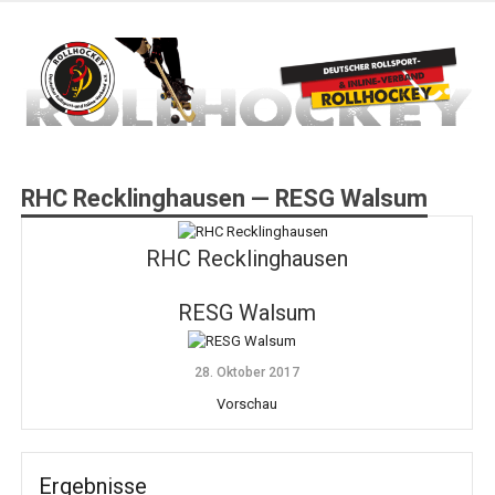
Zum
Inhalt
springen
Deutscher Rollsport- und Inline Verband
ROLLHOCKEY
RHC Recklinghausen — RESG Walsum
RHC Recklinghausen
RESG Walsum
28. Oktober 2017
Vorschau
Ergebnisse