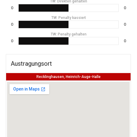
TW: Direkten gehalten
0
0
TW: Penalty kassiert
0
0
TW: Penalty gehalten
0
0
Austragungsort
Recklinghausen, Heinrich-Auge-Halle