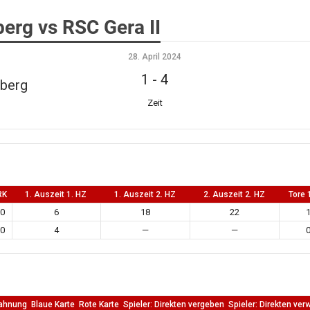
erg vs RSC Gera II
28. April 2024
1
-
4
nberg
Zeit
RK
1. Auszeit 1. HZ
1. Auszeit 2. HZ
2. Auszeit 2. HZ
Tore 
0
6
18
22
0
4
—
—
ahnung
Blaue Karte
Rote Karte
Spieler: Direkten vergeben
Spieler: Direkten ver