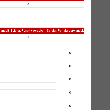
0
0
0
wandelt
Spieler: Penalty vergeben
Spieler: Penalty verwandelt
TW: Direkten kass
0
0
0
0
0
0
0
0