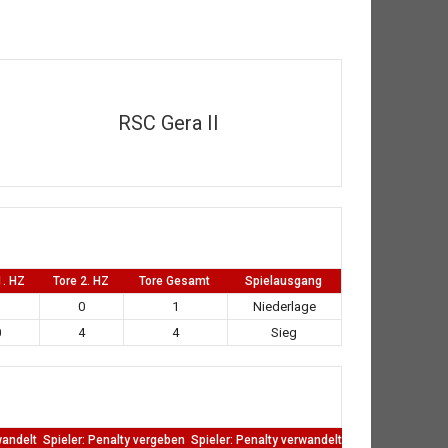
RSC Gera II
1. HZ
Tore 2. HZ
Tore Gesamt
Spielausgang
1
0
1
Niederlage
0
4
4
Sieg
wandelt
Spieler: Penalty vergeben
Spieler: Penalty verwandelt
TW: Direkten kass