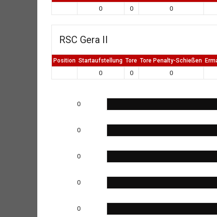
0
0
0
RSC Gera II
Position
Startaufstellung
Tore
Tore Penalty-Schießen
Erm
0
0
0
0
0
0
0
0