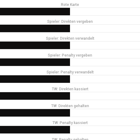
Rote Karte
Spieler: Direkten vergeben
Spieler: Direkten verwandelt
Spieler: Penalty vergeben
Spieler: Penalty verwandelt
TW: Direkten kassiert
TW: Direkten gehalten
TW: Penalty kassiert
TW: Penalty gehalten