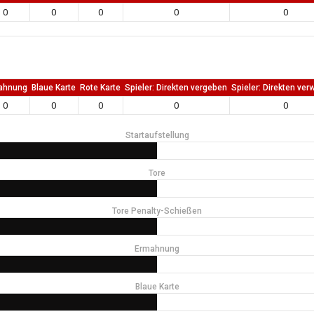
0
0
0
0
0
ahnung
Blaue Karte
Rote Karte
Spieler: Direkten vergeben
Spieler: Direkten ver
0
0
0
0
0
Startaufstellung
Tore
Tore Penalty-Schießen
Ermahnung
Blaue Karte