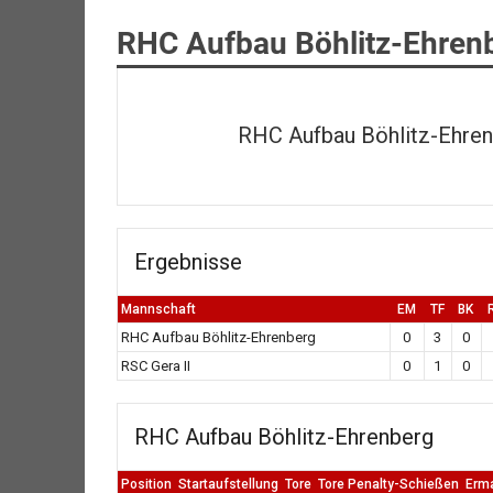
RHC Aufbau Böhlitz-Ehrenb
RHC Aufbau Böhlitz-Ehre
Ergebnisse
Mannschaft
EM
TF
BK
RHC Aufbau Böhlitz-Ehrenberg
0
3
0
RSC Gera II
0
1
0
RHC Aufbau Böhlitz-Ehrenberg
Position
Startaufstellung
Tore
Tore Penalty-Schießen
Erm