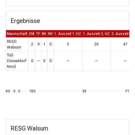
Ergebnisse
Mannschaft
EM
TF
BK
RK
1. Auszeit 1. HZ
1. Auszeit 2. HZ
2. Auszeit 2.
RESG
2
9
1
0
3
26
47
Walsum
TuS
Düsseldorf
0
—
0
0
—
—
—
Nord
KO
3
5
10
10
33
FT
RESG Walsum