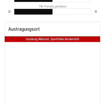
TW: Penalty gehalten
0
0
Austragungsort
Duisburg-Walsum, Sporthalle Beckersloh