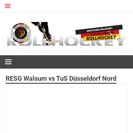
Zum
Inhalt
springen
Deutscher Rollsport- und Inline Verband
ROLLHOCKEY
RESG Walsum vs TuS Düsseldorf Nord