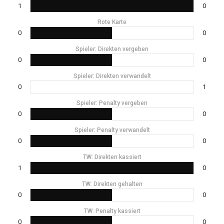
1
0
Rote Karte
0
0
Spieler: Direkten vergeben
0
0
Spieler: Direkten verwandelt
0
1
Spieler: Penalty vergeben
0
0
Spieler: Penalty verwandelt
0
0
TW: Direkten kassiert
1
0
TW: Direkten gehalten
0
0
TW: Penalty kassiert
0
0