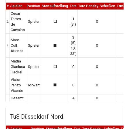
#
Spieler
Position
Startaufstellung
Tore
Tore Penalty-Schießen
Ermah
César
Torres
1
2
Spieler
0
0
0
de
(3')
Carvalho
3
Marc
(5',
4
Coll
Spieler
0
0
1
10',
Atienza
33')
Mattia
Gianluca
Spieler
0
0
0
0
Hackel
Victor
Iranzo
Torwart
0
0
0
1
Vicente
Gesamt
4
0
0
TuS Düsseldorf Nord
#
Spieler
Position
Startaufstellung
Tore
Tore Penalty-Schießen
Erm