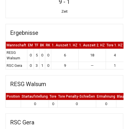
9
-
1
Zeit
Ergebnisse
Mannschaft
EM
TF
BK
RK
1. Auszeit 1. HZ
1. Auszeit 2. HZ
Tore 1. HZ
To
RESG
0
5
0
0
6
18
4
Walsum
RSC Gera
0
3
1
0
9
—
1
RESG Walsum
Position
Startaufstellung
Tore
Tore Penalty-Schießen
Ermahnung
Blaue K
0
0
0
0
0
RSC Gera