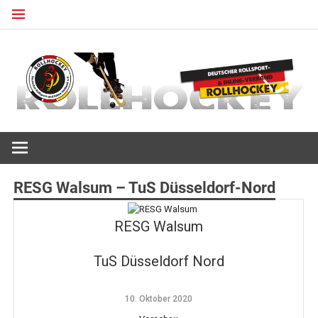
Zum
Inhalt
springen
Deutscher Rollsport- und Inline Verband
ROLLHOCKEY
RESG Walsum – TuS Düsseldorf-Nord
RESG Walsum
TuS Düsseldorf Nord
10. Oktober 2020