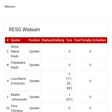
RESG Walsum
#
Spieler
Position
Startaufstellung
Tore
Tore Penalty-Schießen
Er
Anna
3
Marie
Spieler
0
0
Kaub
Friederike
8
Spieler
0
0
Kaub
3
Lisa Marie
(11',
9
Spieler
0
Dobbratz
32',
38')
Maike
1
2
Spieler
0
Johannsen
(25')
Sina
10
Spieler
0
0
Fernane