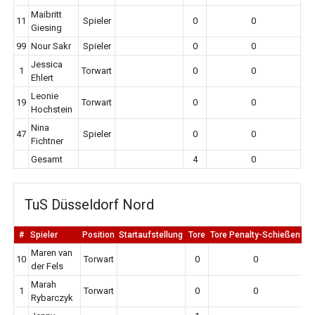
Maibritt
11
Spieler
0
0
Giesing
99
Nour Sakr
Spieler
0
0
Jessica
1
Torwart
0
0
Ehlert
Leonie
19
Torwart
0
0
Hochstein
Nina
47
Spieler
0
0
Fichtner
Gesamt
4
0
TuS Düsseldorf Nord
#
Spieler
Position
Startaufstellung
Tore
Tore Penalty-Schießen
Er
Maren van
10
Torwart
0
0
der Fels
Marah
1
Torwart
0
0
Rybarczyk