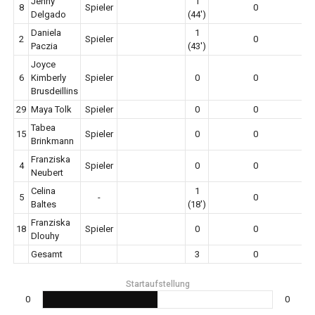
Jenny
1
8
Spieler
0
Delgado
(44')
Daniela
1
2
Spieler
0
Paczia
(43')
Joyce
6
Kimberly
Spieler
0
0
Brusdeillins
29
Maya Tolk
Spieler
0
0
Tabea
15
Spieler
0
0
Brinkmann
Franziska
4
Spieler
0
0
Neubert
Celina
1
5
-
0
Baltes
(18')
Franziska
18
Spieler
0
0
Dlouhy
Gesamt
3
0
Startaufstellung
0
0