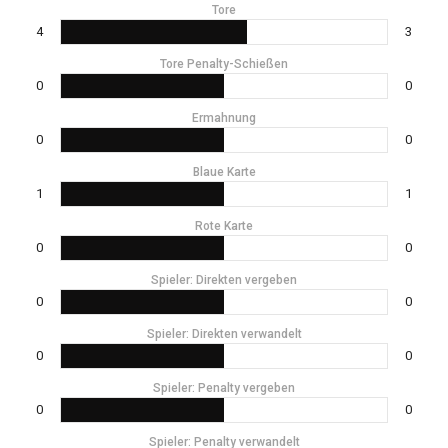
Tore
4
3
Tore Penalty-Schießen
0
0
Ermahnung
0
0
Blaue Karte
1
1
Rote Karte
0
0
Spieler: Direkten vergeben
0
0
Spieler: Direkten verwandelt
0
0
Spieler: Penalty vergeben
0
0
Spieler: Penalty verwandelt