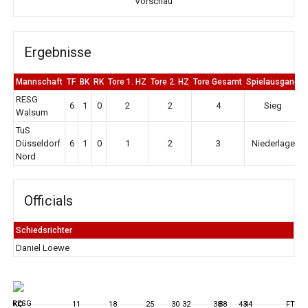
Vorschau
Ergebnisse
Mannschaft
TF
BK
RK
Tore 1. HZ
Tore 2. HZ
Tore Gesamt
Spielausgang
RESG
6
1
0
2
2
4
Sieg
Walsum
TuS
Düsseldorf
6
1
0
1
2
3
Niederlage
Nord
Officials
Schiedsrichter
Daniel Loewe
KO
11
18
25
30
32
38
38
43
44
FT