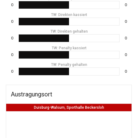
0
0
TW: Direkten kassiert
0
0
TW: Direkten gehalten
0
0
TW: Penalty kassiert
0
0
TW: Penalty gehalten
0
0
Austragungsort
Duisburg-Walsum, Sporthalle Beckersloh