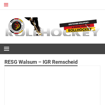
Zum
Inhalt
springen
Deutscher Rollsport- und Inline Verband
ROLLHOCKEY
RESG Walsum – IGR Remscheid