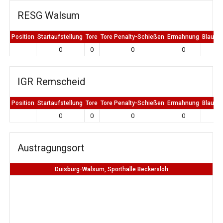
RESG Walsum
Position
Startaufstellung
Tore
Tore Penalty-Schießen
Ermahnung
Blaue K
0
0
0
0
0
IGR Remscheid
Position
Startaufstellung
Tore
Tore Penalty-Schießen
Ermahnung
Blaue K
0
0
0
0
0
Austragungsort
Duisburg-Walsum, Sporthalle Beckersloh