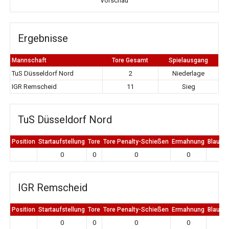
Vorschau
Ergebnisse
Mannschaft
Tore Gesamt
Spielausgang
TuS Düsseldorf Nord
2
Niederlage
IGR Remscheid
11
Sieg
TuS Düsseldorf Nord
Position
Startaufstellung
Tore
Tore Penalty-Schießen
Ermahnung
Blaue K
0
0
0
0
0
IGR Remscheid
Position
Startaufstellung
Tore
Tore Penalty-Schießen
Ermahnung
Blaue K
0
0
0
0
0