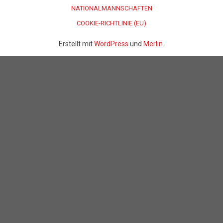
NATIONALMANNSCHAFTEN
COOKIE-RICHTLINIE (EU)
Erstellt mit
WordPress
und
Merlin
.