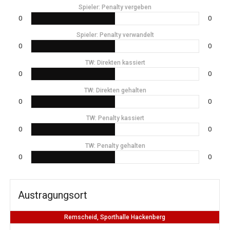
Spieler: Penalty vergeben
0
0
Spieler: Penalty verwandelt
0
0
TW: Direkten kassiert
0
0
TW: Direkten gehalten
0
0
TW: Penalty kassiert
0
0
TW: Penalty gehalten
0
0
Austragungsort
Remscheid, Sporthalle Hackenberg