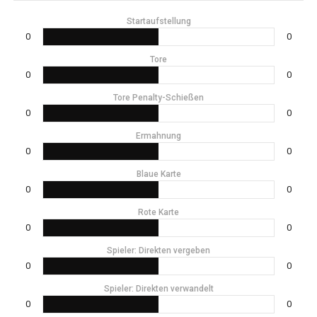
Startaufstellung
0
0
Tore
0
0
Tore Penalty-Schießen
0
0
Ermahnung
0
0
Blaue Karte
0
0
Rote Karte
0
0
Spieler: Direkten vergeben
0
0
Spieler: Direkten verwandelt
0
0