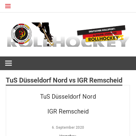
Zum
Inhalt
springen
Deutscher Rollsport- und Inline Verband
ROLLHOCKEY
TuS Düsseldorf Nord vs IGR Remscheid
TuS Düsseldorf Nord
IGR Remscheid
6. September 2020