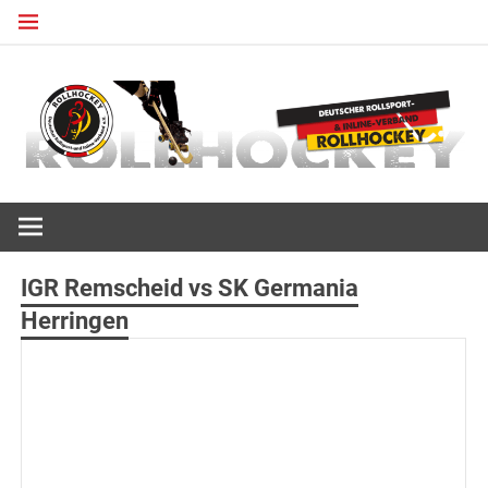
Zum
Inhalt
springen
Deutscher Rollsport- und Inline Verband
ROLLHOCKEY
IGR Remscheid vs SK Germania
Herringen