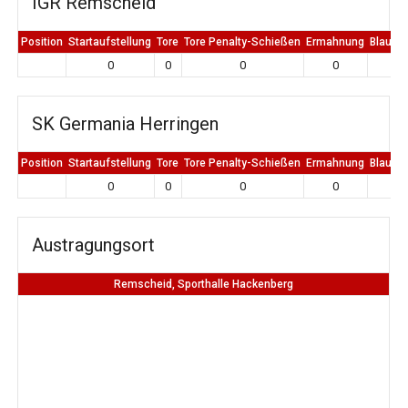
IGR Remscheid
Position
Startaufstellung
Tore
Tore Penalty-Schießen
Ermahnung
Blaue K
0
0
0
0
0
SK Germania Herringen
Position
Startaufstellung
Tore
Tore Penalty-Schießen
Ermahnung
Blaue K
0
0
0
0
0
Austragungsort
Remscheid, Sporthalle Hackenberg