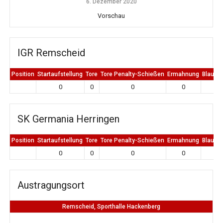
6. Dezember 2020
Vorschau
IGR Remscheid
Position
Startaufstellung
Tore
Tore Penalty-Schießen
Ermahnung
Blaue K
0
0
0
0
0
SK Germania Herringen
Position
Startaufstellung
Tore
Tore Penalty-Schießen
Ermahnung
Blaue K
0
0
0
0
0
Austragungsort
Remscheid, Sporthalle Hackenberg