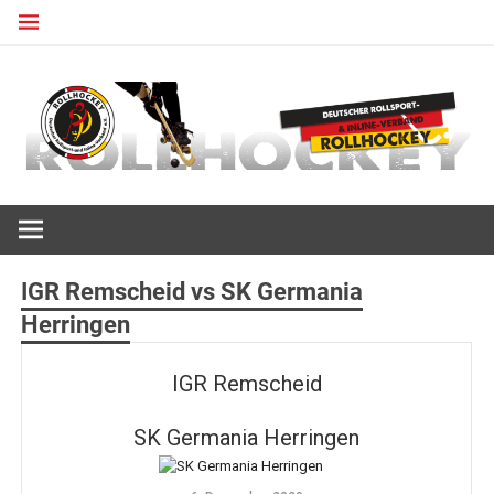
Zum
Inhalt
springen
Deutscher Rollsport- und Inline Verband
ROLLHOCKEY
IGR Remscheid vs SK Germania
Herringen
IGR Remscheid
SK Germania Herringen