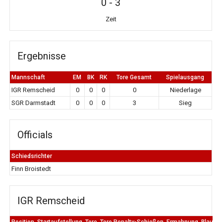
0
-
3
Zeit
Ergebnisse
Mannschaft
EM
BK
RK
Tore Gesamt
Spielausgang
IGR Remscheid
0
0
0
0
Niederlage
SGR Darmstadt
0
0
0
3
Sieg
Officials
Schiedsrichter
Finn Broistedt
IGR Remscheid
Position
Startaufstellung
Tore
Tore Penalty-Schießen
Ermahnung
Blaue K