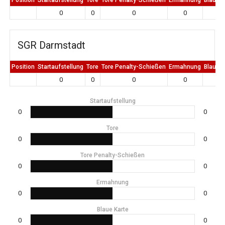
0
0
0
0
0
SGR Darmstadt
Position
Startaufstellung
Tore
Tore Penalty-Schießen
Ermahnung
Blaue K
0
0
0
0
0
Startaufstellung
0
0
Tore
0
0
Tore Penalty-Schießen
0
0
Ermahnung
0
0
Blaue Karte
0
0