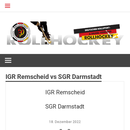
Zum
Inhalt
springen
Deutscher Rollsport- und Inline Verband
ROLLHOCKEY
IGR Remscheid vs SGR Darmstadt
IGR Remscheid
SGR Darmstadt
18. Dezember 2022