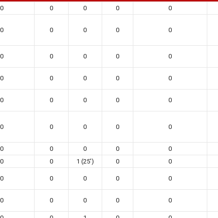
0
0
0
0
0
0
0
0
0
0
0
0
0
0
0
0
0
0
0
0
0
0
0
0
0
0
0
0
0
0
0
0
0
0
0
0
0
1 (25')
0
0
0
0
0
0
0
0
0
0
0
0
0
0
1
0
0