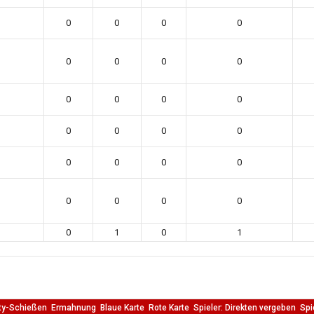
0
0
0
0
0
0
0
0
0
0
0
0
0
0
0
0
0
0
0
0
0
0
0
0
0
1
0
1
ty-Schießen
Ermahnung
Blaue Karte
Rote Karte
Spieler: Direkten vergeben
Spi