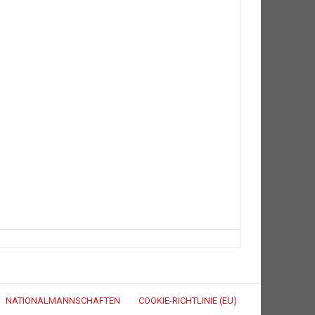
NATIONALMANNSCHAFTEN
COOKIE-RICHTLINIE (EU)