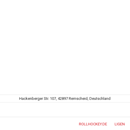
Hackenberger Str. 107, 42897 Remscheid, Deutschland
ROLLHOCKEY.DE
LIGEN