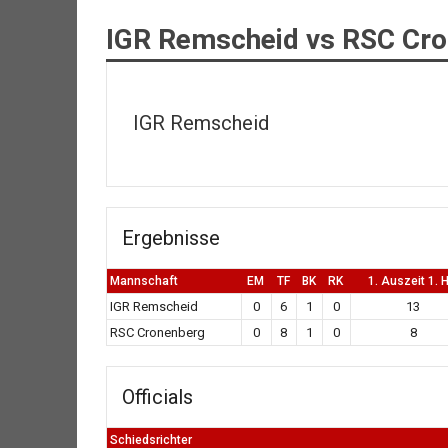
IGR Remscheid vs RSC Cr
IGR Remscheid
Ergebnisse
Mannschaft
EM
TF
BK
RK
1. Auszeit 1. 
IGR Remscheid
0
6
1
0
13
RSC Cronenberg
0
8
1
0
8
Officials
Schiedsrichter