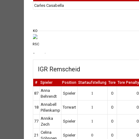
Carles Casabella
KO
IGR Remscheid
#
Spieler
Position
Startaufstellung
Tore
Tore Penalt
Anna
87
Spieler
1
0
0
Behrendt
Annabell
18
Torwart
1
0
0
Pillenkamp
Annika
77
Spieler
1
0
0
Zech
Celina
21
Spieler
0
0
0
Söhngen