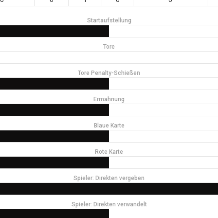
Startaufstellung
Tore
Tore Penalty-Schießen
Ermahnung
Blaue Karte
Rote Karte
Spieler: Direkten vergeben
Spieler: Direkten verwandelt