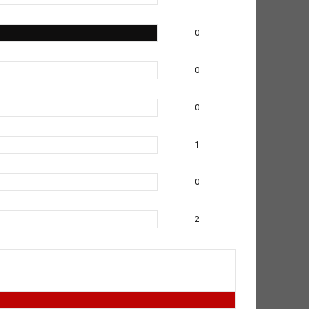
0
0
0
1
0
2