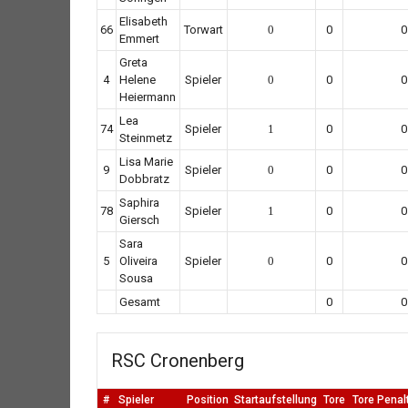
Elisabeth
66
Torwart
0
0
0
Emmert
Greta
4
Helene
Spieler
0
0
0
Heiermann
Lea
74
Spieler
1
0
0
Steinmetz
Lisa Marie
9
Spieler
0
0
0
Dobbratz
Saphira
78
Spieler
1
0
0
Giersch
Sara
5
Oliveira
Spieler
0
0
0
Sousa
Gesamt
0
0
RSC Cronenberg
#
Spieler
Position
Startaufstellung
Tore
Tore Penal