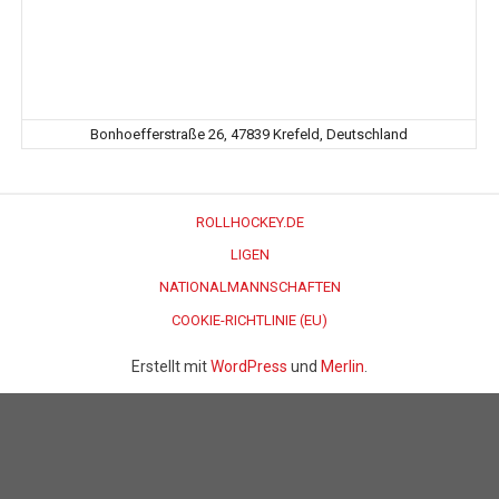
Bonhoefferstraße 26, 47839 Krefeld, Deutschland
ROLLHOCKEY.DE
LIGEN
NATIONALMANNSCHAFTEN
COOKIE-RICHTLINIE (EU)
Erstellt mit
WordPress
und
Merlin
.