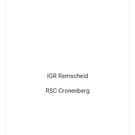
IGR Remscheid
RSC Cronenberg