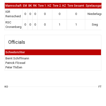
Mannschaft
EM
BK
RK
Tore 1. HZ
Tore 2. HZ
Tore Gesamt
Spielausgang
IGR
0
0
0
0
0
0
Niederlage
Remscheid
RSC
0
0
0
0
1
1
Sieg
Cronenberg
Officials
Schiedsrichter
Bernt Schiffmann
Patrick Flössel
Peter Thißen
KO
FT