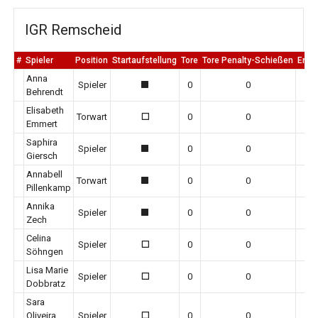
IGR Remscheid
#
Spieler
Position
Startaufstellung
Tore
Tore Penalty-Schießen
Erma
Anna
Spieler
0
0
1
Behrendt
Elisabeth
Torwart
0
0
0
Emmert
Saphira
Spieler
0
0
1
Giersch
Annabell
Torwart
0
0
1
Pillenkamp
Annika
Spieler
0
0
1
Zech
Celina
Spieler
0
0
0
Söhngen
Lisa Marie
Spieler
0
0
0
Dobbratz
Sara
Oliveira
Spieler
0
0
0