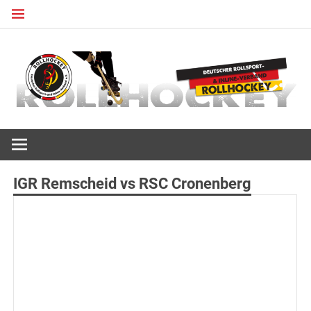
Zum
Inhalt
springen
Deutscher Rollsport- und Inline Verband
ROLLHOCKEY
IGR Remscheid vs RSC Cronenberg