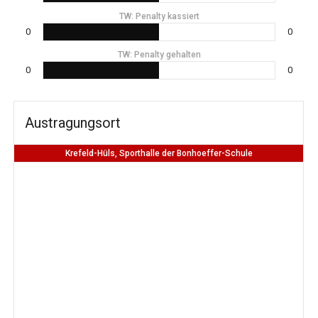
TW: Penalty kassiert
0
0
TW: Penalty gehalten
0
0
Austragungsort
Krefeld-Hüls, Sporthalle der Bonhoeffer-Schule