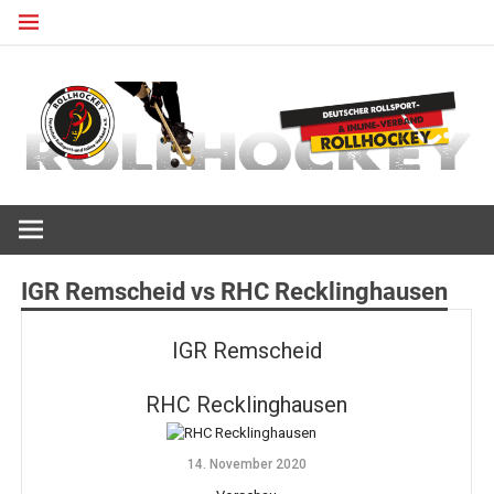
Zum
Inhalt
springen
Deutscher Rollsport- und Inline Verband
ROLLHOCKEY
IGR Remscheid vs RHC Recklinghausen
IGR Remscheid
RHC Recklinghausen
14. November 2020