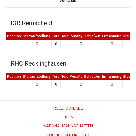
Vorschau
IGR Remscheid
Position
Startaufstellung
Tore
Tore Penalty-Schießen
Ermahnung
Blaue K
0
0
0
0
0
RHC Recklinghausen
Position
Startaufstellung
Tore
Tore Penalty-Schießen
Ermahnung
Blaue K
0
0
0
0
0
ROLLHOCKEY.DE
LIGEN
NATIONALMANNSCHAFTEN
COOKIE-RICHTLINIE (EU)