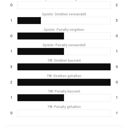
0
2
Spieler: Direkten verwandelt
1
3
Spieler: Penalty vergeben
0
0
Spieler: Penalty verwandelt
1
1
TW: Direkten kassiert
3
0
TW: Direkten gehalten
2
0
TW: Penalty kassiert
1
1
TW: Penalty gehalten
0
1