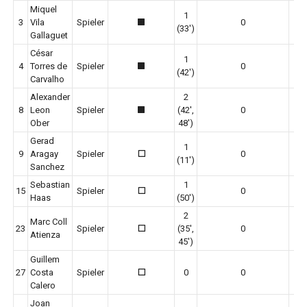
Miquel
1
3
Vila
Spieler
0
1
(33')
Gallaguet
César
1
4
Torres de
Spieler
0
1
(42')
Carvalho
Alexander
2
8
Leon
Spieler
(42',
0
1
Ober
48')
Gerad
1
9
Aragay
Spieler
0
0
(11')
Sanchez
Sebastian
1
15
Spieler
0
0
Haas
(50')
2
Marc Coll
23
Spieler
(35',
0
0
Atienza
45')
Guillem
27
Costa
Spieler
0
0
0
Calero
Joan