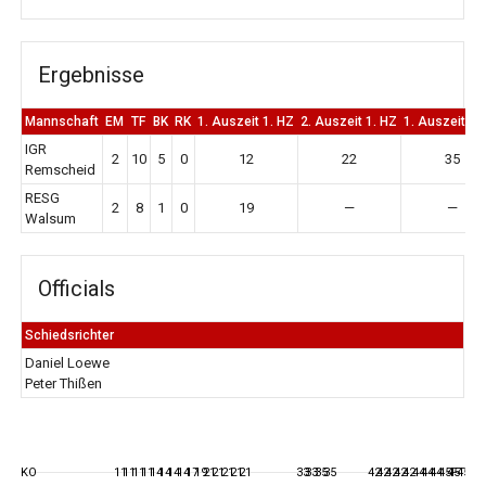
Ergebnisse
Mannschaft
EM
TF
BK
RK
1. Auszeit 1. HZ
2. Auszeit 1. HZ
1. Auszeit 2.
IGR
2
10
5
0
12
22
35
Remscheid
RESG
2
8
1
0
19
—
—
Walsum
Officials
Schiedsrichter
Daniel Loewe
Peter Thißen
KO
11
11
11
11
14
14
14
14
17
19
21
21
21
21
21
33
33
35
35
42
42
42
42
42
44
44
44
45
45
FT
45
45
4