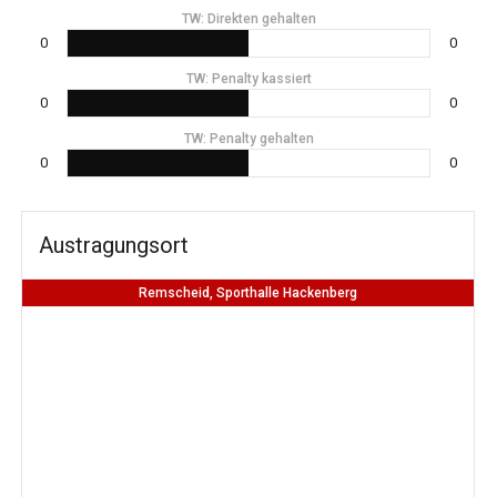
TW: Direkten gehalten
0
0
TW: Penalty kassiert
0
0
TW: Penalty gehalten
0
0
Austragungsort
Remscheid, Sporthalle Hackenberg