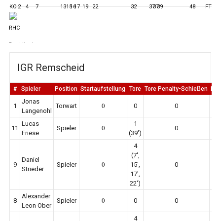
KO
2
4
7
13
15
16
17
19
22
32
37
37
39
48
FT
IGR Remscheid
#
Spieler
Position
Startaufstellung
Tore
Tore Penalty-Schießen
Er
Jonas
1
Torwart
0
0
0
Langenohl
Lucas
1
11
Spieler
0
0
Friese
(39')
4
(7',
Daniel
9
Spieler
0
15',
0
Strieder
17',
22')
Alexander
8
Spieler
0
0
0
Leon Ober
4