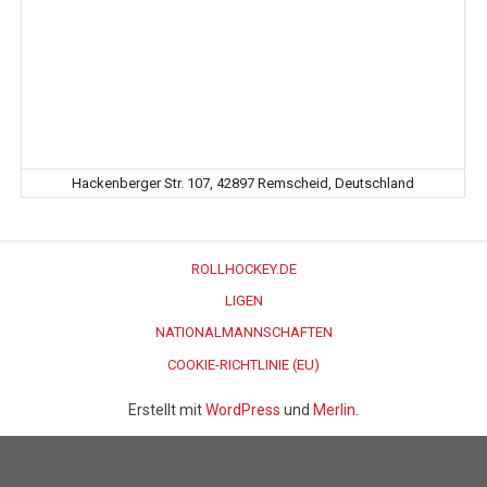
Hackenberger Str. 107, 42897 Remscheid, Deutschland
ROLLHOCKEY.DE
LIGEN
NATIONALMANNSCHAFTEN
COOKIE-RICHTLINIE (EU)
Erstellt mit
WordPress
und
Merlin
.