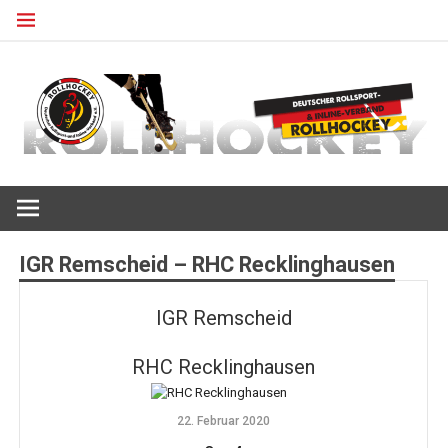
Zum
Inhalt
springen
Deutscher Rollsport- und Inline Verband
ROLLHOCKEY
IGR Remscheid – RHC Recklinghausen
IGR Remscheid
RHC Recklinghausen
22. Februar 2020