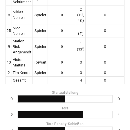
Schürmann
2
Niklas
8
Spieler
0
(19',
0
Nohlen
48')
Nico
1
25
Spieler
0
0
Nohlen
(4')
Marlon
1
9
Rick
Spieler
0
0
(13')
Angenendt
Victor
10
Torwart
0
0
0
Martins
2
Tim Kenda
Spieler
0
0
0
Gesamt
4
0
Startaufstellung
0
0
Tore
9
4
Tore Penalty-Schießen