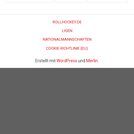
ROLLHOCKEY.DE
LIGEN
NATIONALMANNSCHAFTEN
COOKIE-RICHTLINIE (EU)
Erstellt mit
WordPress
und
Merlin
.