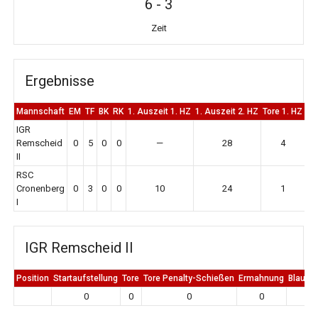
6
-
3
Zeit
Ergebnisse
Mannschaft
EM
TF
BK
RK
1. Auszeit 1. HZ
1. Auszeit 2. HZ
Tore 1. HZ
To
IGR
Remscheid
0
5
0
0
—
28
4
II
RSC
Cronenberg
0
3
0
0
10
24
1
I
IGR Remscheid II
Position
Startaufstellung
Tore
Tore Penalty-Schießen
Ermahnung
Blaue K
0
0
0
0
0