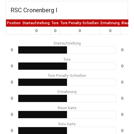
RSC Cronenberg I
Position
Startaufstellung
Tore
Tore Penalty-Schießen
Ermahnung
Blaue K
0
0
0
0
0
Startaufstellung
0
0
Tore
0
0
Tore Penalty-Schießen
0
0
Ermahnung
0
0
Blaue Karte
0
0
Rote Karte
0
0