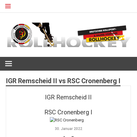
Zum
Inhalt
springen
Deutscher Rollsport- und Inline Verband
ROLLHOCKEY
IGR Remscheid II vs RSC Cronenberg I
IGR Remscheid II
RSC Cronenberg I
30. Januar 2022