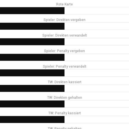
Rote Karte
Spieler: Direkten vergeben
Spieler: Direkten verwandelt
Spieler: Penalty vergeben
Spieler: Penalty verwandelt
TW: Direkten kassiert
TW: Direkten gehalten
TW: Penalty kassiert
TW: Penalty gehalten