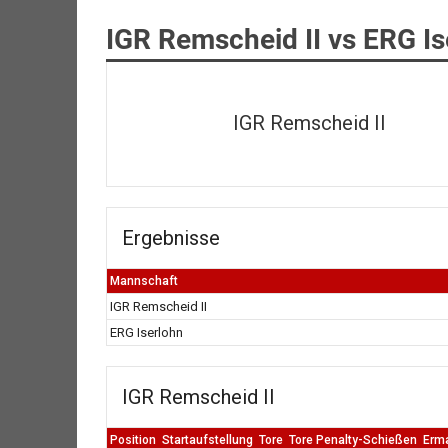
IGR Remscheid II vs ERG Is
IGR Remscheid II
Ergebnisse
Mannschaft
IGR Remscheid II
ERG Iserlohn
IGR Remscheid II
Position
Startaufstellung
Tore
Tore Penalty-Schießen
Erm