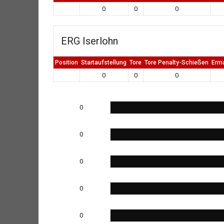
0
0
0
ERG Iserlohn
Position
Startaufstellung
Tore
Tore Penalty-Schießen
Erm
0
0
0
0
0
0
0
0