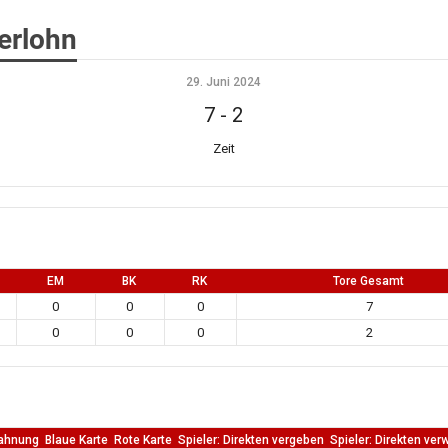
erlohn
29. Juni 2024
7
-
2
Zeit
EM
BK
RK
Tore Gesamt
0
0
0
7
0
0
0
2
ahnung
Blaue Karte
Rote Karte
Spieler: Direkten vergeben
Spieler: Direkten ver