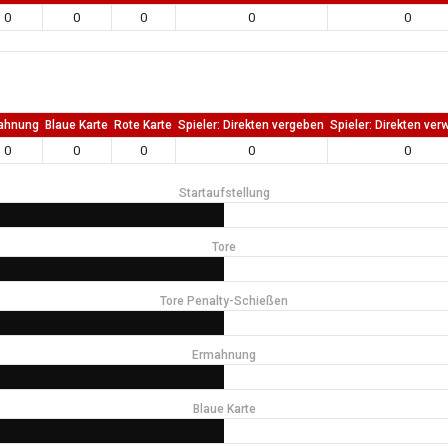
0
0
0
0
0
ahnung
Blaue Karte
Rote Karte
Spieler: Direkten vergeben
Spieler: Direkten ver
0
0
0
0
0
Startaufstellung
Tore
Tore Penalty-Schießen
Ermahnung
Blaue Karte