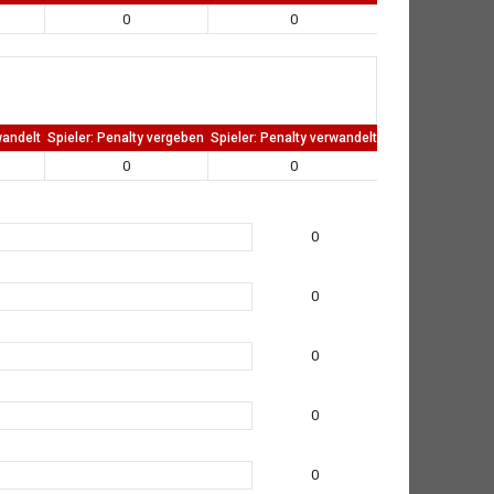
0
0
0
wandelt
Spieler: Penalty vergeben
Spieler: Penalty verwandelt
TW: Direkten kass
0
0
0
0
0
0
0
0