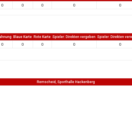
0
0
0
0
0
ahnung
Blaue Karte
Rote Karte
Spieler: Direkten vergeben
Spieler: Direkten ver
0
0
0
0
0
Remscheid, Sporthalle Hackenberg