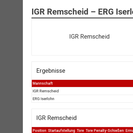
IGR Remscheid – ERG Iser
IGR Remscheid
Ergebnisse
Mannschaft
IGR Remscheid
ERG Iserlohn
IGR Remscheid
Position
Startaufstellung
Tore
Tore Penalty-Schießen
Erm