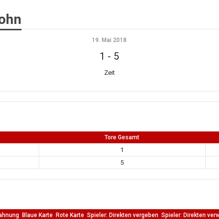
lohn
19. Mai 2018
1
-
5
Zeit
Tore Gesamt
1
5
ahnung
Blaue Karte
Rote Karte
Spieler: Direkten vergeben
Spieler: Direkten ver