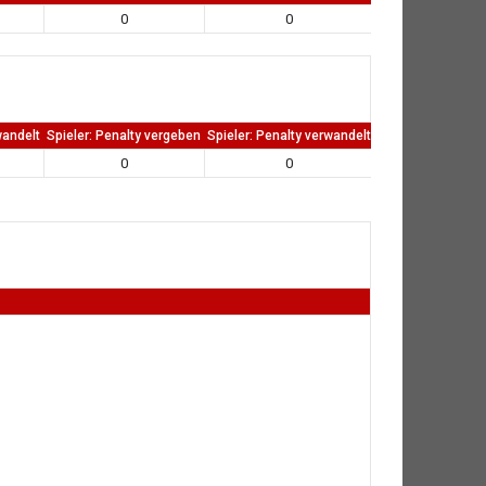
0
0
0
wandelt
Spieler: Penalty vergeben
Spieler: Penalty verwandelt
TW: Direkten kass
0
0
0