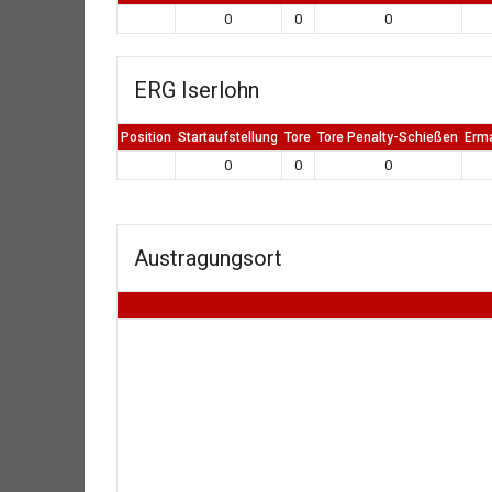
0
0
0
ERG Iserlohn
Position
Startaufstellung
Tore
Tore Penalty-Schießen
Erm
0
0
0
Austragungsort