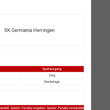
SK Germania Herringen
Spielausgang
Sieg
Niederlage
wandelt
Spieler: Penalty vergeben
Spieler: Penalty verwandelt
TW: Direkten kass