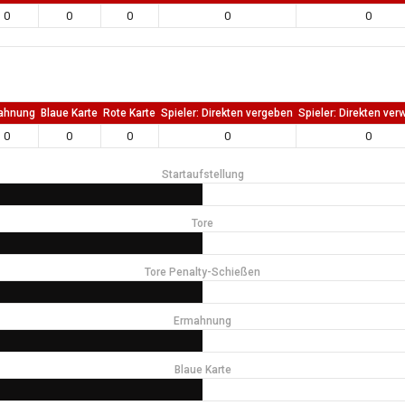
0
0
0
0
0
ahnung
Blaue Karte
Rote Karte
Spieler: Direkten vergeben
Spieler: Direkten ver
0
0
0
0
0
Startaufstellung
Tore
Tore Penalty-Schießen
Ermahnung
Blaue Karte