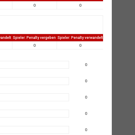
0
0
0
wandelt
Spieler: Penalty vergeben
Spieler: Penalty verwandelt
TW: Direkten kass
0
0
0
0
0
0
0
0