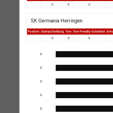
0
0
0
SK Germania Herringen
Position
Startaufstellung
Tore
Tore Penalty-Schießen
Erm
0
0
0
0
0
0
0
0