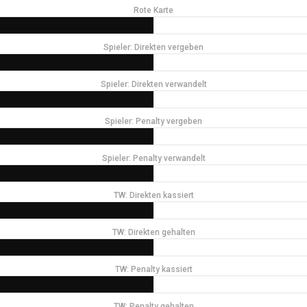
Rote Karte
Spieler: Direkten vergeben
Spieler: Direkten verwandelt
Spieler: Penalty vergeben
Spieler: Penalty verwandelt
TW: Direkten kassiert
TW: Direkten gehalten
TW: Penalty kassiert
TW: Penalty gehalten