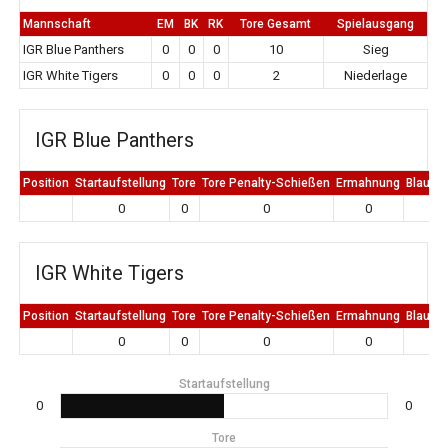
Mannschaft
EM
BK
RK
Tore Gesamt
Spielausgang
IGR Blue Panthers
0
0
0
10
Sieg
IGR White Tigers
0
0
0
2
Niederlage
IGR Blue Panthers
Position
Startaufstellung
Tore
Tore Penalty-Schießen
Ermahnung
Blaue K
0
0
0
0
0
IGR White Tigers
Position
Startaufstellung
Tore
Tore Penalty-Schießen
Ermahnung
Blaue K
0
0
0
0
0
Startaufstellung
0
0
Tore