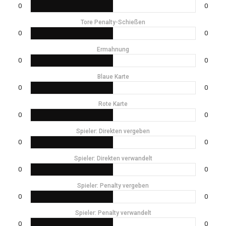
0
0
Tore Penalty-Schießen
0
0
Ermahnung
0
0
Blaue Karte
0
0
Rote Karte
0
0
Spieler: Direkten vergeben
0
0
Spieler: Direkten verwandelt
0
0
Spieler: Penalty vergeben
0
0
Spieler: Penalty verwandelt
0
0