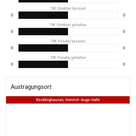
TW: Direkten kassiert
0
0
TW: Direkten gehalten
0
0
TW: Penalty kassiert
0
0
TW: Penalty gehalten
0
0
Austragungsort
Recklinghausen, Heinrich-Auge-Halle