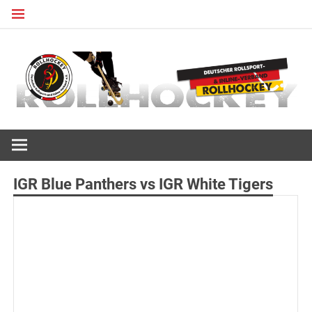
Zum
Inhalt
springen
Deutscher Rollsport- und Inline Verband
ROLLHOCKEY
IGR Blue Panthers vs IGR White Tigers