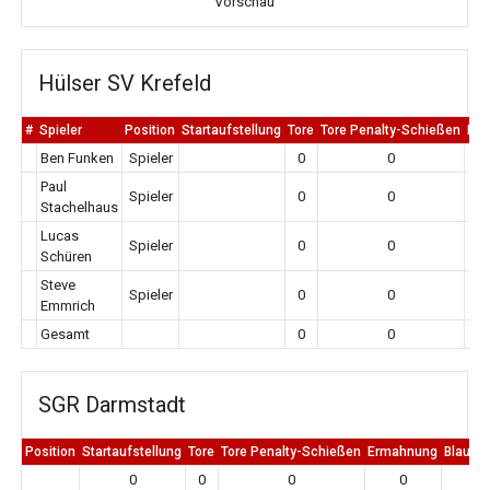
Vorschau
Hülser SV Krefeld
#
Spieler
Position
Startaufstellung
Tore
Tore Penalty-Schießen
Er
Ben Funken
Spieler
0
0
Paul
Spieler
0
0
Stachelhaus
Lucas
Spieler
0
0
Schüren
Steve
Spieler
0
0
Emmrich
Gesamt
0
0
SGR Darmstadt
Position
Startaufstellung
Tore
Tore Penalty-Schießen
Ermahnung
Blaue K
0
0
0
0
0