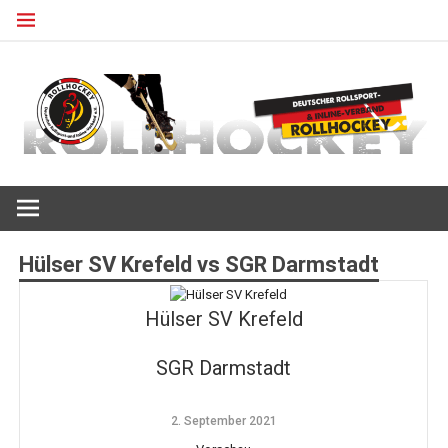
Zum
Inhalt
springen
Deutscher Rollsport- und Inline Verband
ROLLHOCKEY
Hülser SV Krefeld vs SGR Darmstadt
Hülser SV Krefeld
SGR Darmstadt
2. September 2021