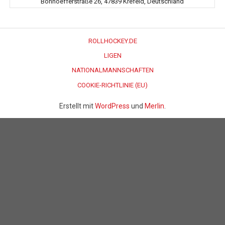
Bonhoefferstraße 26, 47839 Krefeld, Deutschland
ROLLHOCKEY.DE
LIGEN
NATIONALMANNSCHAFTEN
COOKIE-RICHTLINIE (EU)
Erstellt mit
WordPress
und
Merlin
.