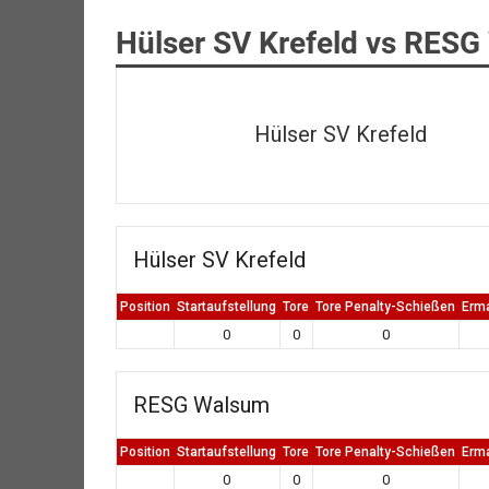
Hülser SV Krefeld vs RES
Hülser SV Krefeld
Hülser SV Krefeld
Position
Startaufstellung
Tore
Tore Penalty-Schießen
Erm
0
0
0
RESG Walsum
Position
Startaufstellung
Tore
Tore Penalty-Schießen
Erm
0
0
0