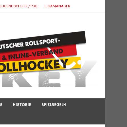
JUGENDSCHUTZ / PSG
LIGAMANAGER
TS
HISTORIE
SPIELREGELN