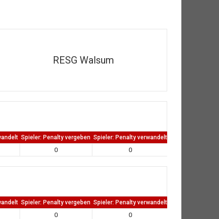
RESG Walsum
wandelt
Spieler: Penalty vergeben
Spieler: Penalty verwandelt
TW: Direkten kass
0
0
0
wandelt
Spieler: Penalty vergeben
Spieler: Penalty verwandelt
TW: Direkten kass
0
0
0