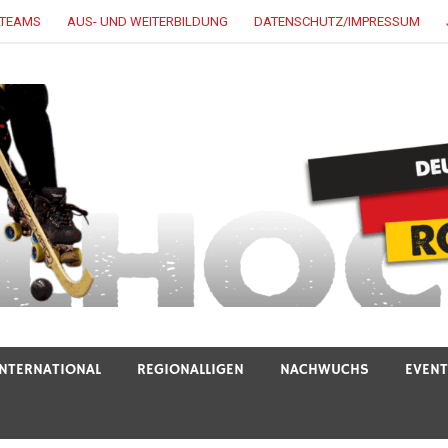
LTEAMS
AUS- UND WEITERBILDUNG
DATENSCHUTZ/IMPRESSUM
INTERNATIONAL
REGIONALLIGEN
NACHWUCHS
EVEN