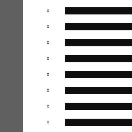
0
0
0
0
0
0
0
0