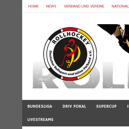
Zum
HOME
NEWS
VERBAND UND VEREINE
NATIONA
Inhalt
springen
Deutscher Rollsport- und Inline Verband
ROLLHOCKEY.DE
BUNDESLIGA
DRIV POKAL
SUPERCUP
LIVESTREAMS