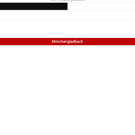
Mönchengladbach