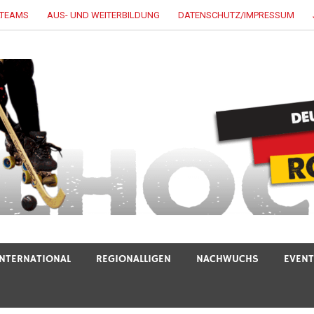
LTEAMS
AUS- UND WEITERBILDUNG
DATENSCHUTZ/IMPRESSUM
INTERNATIONAL
REGIONALLIGEN
NACHWUCHS
EVEN