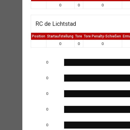
0
0
0
RC de Lichtstad
Position
Startaufstellung
Tore
Tore Penalty-Schießen
Erm
0
0
0
0
0
0
0
0