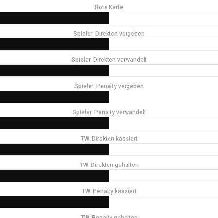
Rote Karte
Spieler: Direkten vergeben
Spieler: Direkten verwandelt
Spieler: Penalty vergeben
Spieler: Penalty verwandelt
TW: Direkten kassiert
TW: Direkten gehalten
TW: Penalty kassiert
TW: Penalty gehalten