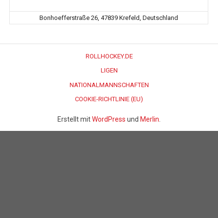
Bonhoefferstraße 26, 47839 Krefeld, Deutschland
ROLLHOCKEY.DE
LIGEN
NATIONALMANNSCHAFTEN
COOKIE-RICHTLINIE (EU)
Erstellt mit
WordPress
und
Merlin
.