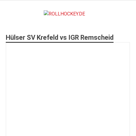
Zum
Inhalt
ROLLHO
springen
Deutscher Rollsport- und Inline Verband
Hülser SV Krefeld vs IGR Remscheid