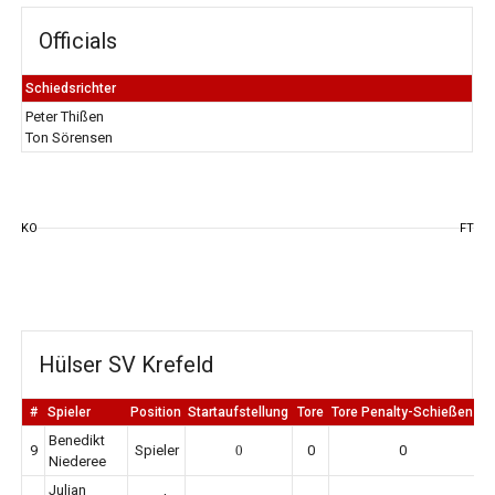
Officials
Schiedsrichter
Peter Thißen
Ton Sörensen
KO
FT
4
Hülser SV Krefeld
#
Spieler
Position
Startaufstellung
Tore
Tore Penalty-Schießen
E
Benedikt
9
Spieler
0
0
0
Niederee
Julian