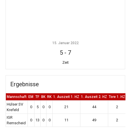
15. Januar 2022
5
-
7
Zeit
Ergebnisse
Mannschaft
EM
TF
BK
RK
1. Auszeit 1. HZ
1. Auszeit 2. HZ
Tore 1. HZ
To
Hülser SV
0
5
0
0
21
44
2
Krefeld
IGR
0
13
0
0
11
49
2
Remscheid