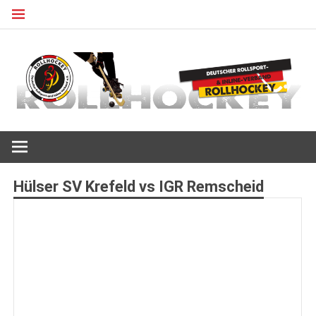
Zum
Inhalt
springen
Deutscher Rollsport- und Inline Verband
ROLLHOCKEY
Hülser SV Krefeld vs IGR Remscheid