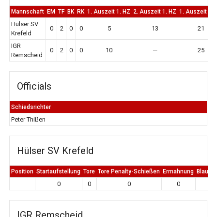
Mannschaft
EM
TF
BK
RK
1. Auszeit 1. HZ
2. Auszeit 1. HZ
1. Auszeit 2.
Hülser SV
0
2
0
0
5
13
21
Krefeld
IGR
0
2
0
0
10
—
25
Remscheid
Officials
Schiedsrichter
Peter Thißen
Hülser SV Krefeld
Position
Startaufstellung
Tore
Tore Penalty-Schießen
Ermahnung
Blaue K
0
0
0
0
0
IGR Remscheid