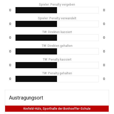
Spieler: Penalty vergeben
0
0
Spieler: Penalty verwandelt
0
0
TW: Direkten kassiert
0
0
TW: Direkten gehalten
0
0
TW: Penalty kassiert
0
0
TW: Penalty gehalten
0
0
Austragungsort
Krefeld-Hüls, Sporthalle der Bonhoeffer-Schule