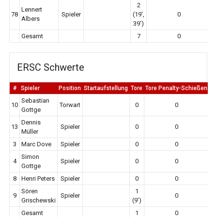
2
Lennert
78
Spieler
(19',
0
Albers
39')
Gesamt
7
0
ERSC Schwerte
#
Spieler
Position
Startaufstellung
Tore
Tore Penalty-Schießen
E
Sebastian
10
Torwart
0
0
Gottge
Dennis
13
Spieler
0
0
Müller
3
Marc Dove
Spieler
0
0
Simon
4
Spieler
0
0
Gottge
8
Henri Peters
Spieler
0
0
Sören
1
9
Spieler
0
Grischewski
(9')
Gesamt
1
0