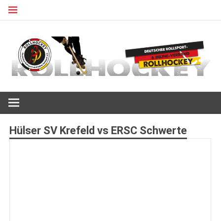
Zum
Inhalt
springen
Deutscher Rollsport- und Inline Verband
ROLLHOCKEY
Hülser SV Krefeld vs ERSC Schwerte