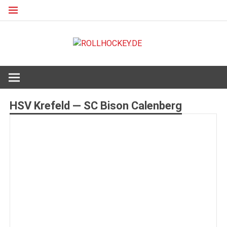
Zum
Inhalt
springen
ROLLHO
Deutscher Rollsport- und Inline Verband
HSV Krefeld — SC Bison Calenberg