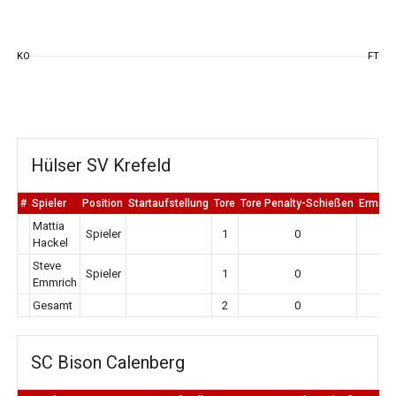
KO
FT
Hülser SV Krefeld
#
Spieler
Position
Startaufstellung
Tore
Tore Penalty-Schießen
Ermah
Mattia
Spieler
1
0
0
Hackel
Steve
Spieler
1
0
0
Emmrich
Gesamt
2
0
0
SC Bison Calenberg