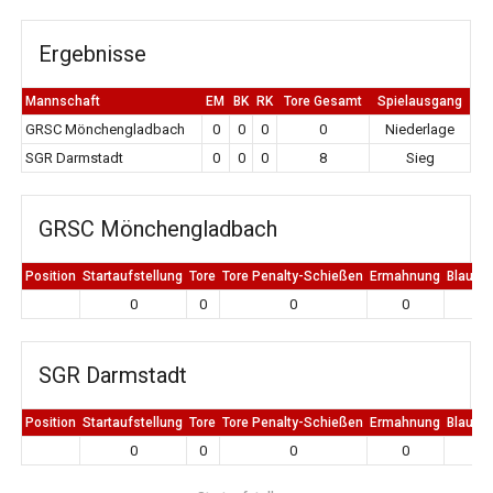
Ergebnisse
Mannschaft
EM
BK
RK
Tore Gesamt
Spielausgang
GRSC Mönchengladbach
0
0
0
0
Niederlage
SGR Darmstadt
0
0
0
8
Sieg
GRSC Mönchengladbach
Position
Startaufstellung
Tore
Tore Penalty-Schießen
Ermahnung
Blaue K
0
0
0
0
0
SGR Darmstadt
Position
Startaufstellung
Tore
Tore Penalty-Schießen
Ermahnung
Blaue K
0
0
0
0
0