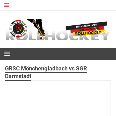
Zum
Inhalt
springen
Deutscher Rollsport- und Inline Verband
ROLLHOCKEY
GRSC Mönchengladbach vs SGR
Darmstadt