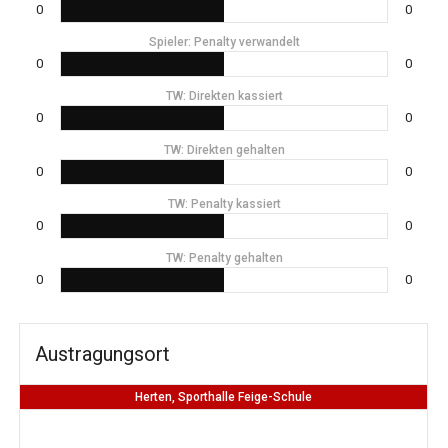
0
0
Spieler: Penalty verwandelt
0
0
TW: Direkten kassiert
0
0
TW: Direkten gehalten
0
0
TW: Penalty kassiert
0
0
TW: Penalty gehalten
0
0
Austragungsort
Herten, Sporthalle Feige-Schule