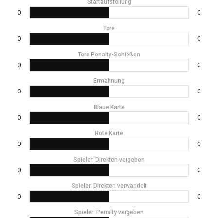
Startaufstellung
0
0
Tore
0
0
Tore Penalty-Schießen
0
0
Ermahnung
0
0
Blaue Karte
0
0
Rote Karte
0
0
Spieler: Direkten vergeben
0
0
Spieler: Direkten verwandelt
0
0
Spieler: Penalty vergeben