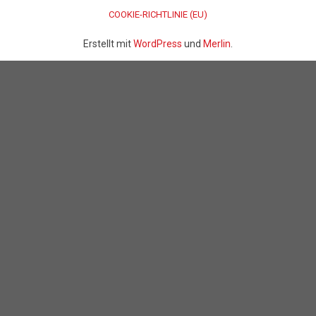
COOKIE-RICHTLINIE (EU)
Erstellt mit
WordPress
und
Merlin
.