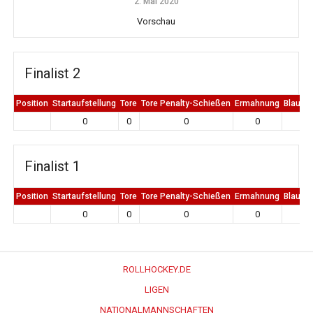
2. Mai 2020
Vorschau
Finalist 2
Position
Startaufstellung
Tore
Tore Penalty-Schießen
Ermahnung
Blaue K
0
0
0
0
0
Finalist 1
Position
Startaufstellung
Tore
Tore Penalty-Schießen
Ermahnung
Blaue K
0
0
0
0
0
ROLLHOCKEY.DE
LIGEN
NATIONALMANNSCHAFTEN