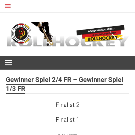
Zum
Inhalt
springen
Deutscher Rollsport- und Inline Verband
ROLLHOCKEY
Gewinner Spiel 2/4 FR – Gewinner Spiel
1/3 FR
Finalist 2
Finalist 1