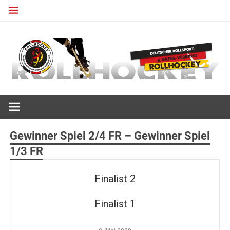
Zum
Inhalt
springen
Deutscher Rollsport- und Inline Verband
ROLLHOCKEY
Gewinner Spiel 2/4 FR – Gewinner Spiel
1/3 FR
Finalist 2
Finalist 1