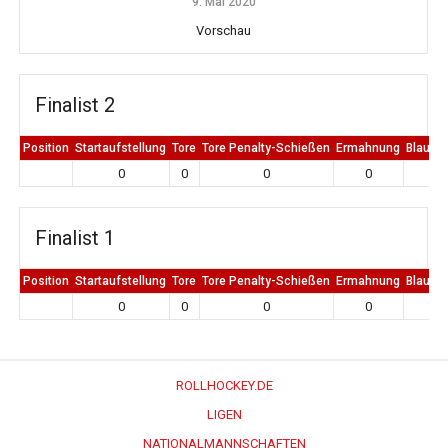
9. Mai 2020
Vorschau
Finalist 2
Position
Startaufstellung
Tore
Tore Penalty-Schießen
Ermahnung
Blaue K
0
0
0
0
0
Finalist 1
Position
Startaufstellung
Tore
Tore Penalty-Schießen
Ermahnung
Blaue K
0
0
0
0
0
ROLLHOCKEY.DE
LIGEN
NATIONALMANNSCHAFTEN