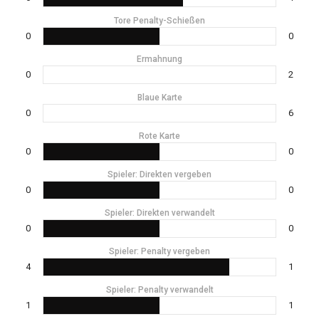
Tore Penalty-Schießen
0
0
Ermahnung
0
2
Blaue Karte
0
6
Rote Karte
0
0
Spieler: Direkten vergeben
0
0
Spieler: Direkten verwandelt
0
0
Spieler: Penalty vergeben
4
1
Spieler: Penalty verwandelt
1
1