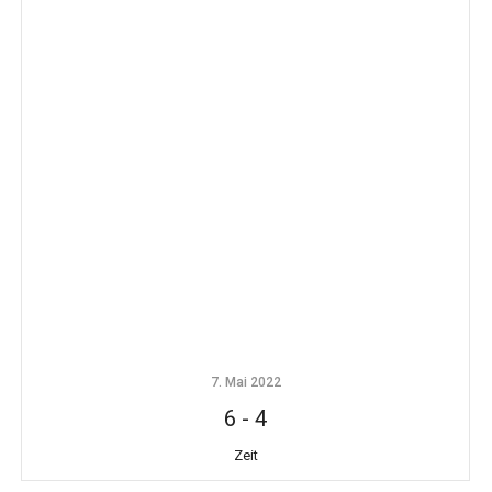
7. Mai 2022
6
-
4
Zeit