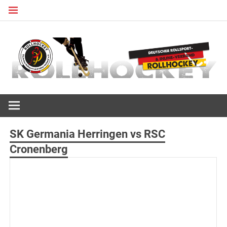
Zum
Inhalt
springen
Deutscher Rollsport- und Inline Verband
ROLLHOCKEY
SK Germania Herringen vs RSC
Cronenberg