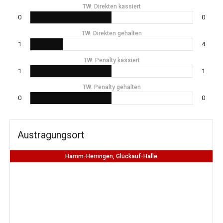
TW: Direkten kassiert
0
0
TW: Direkten gehalten
1
4
TW: Penalty kassiert
1
1
TW: Penalty gehalten
0
0
Austragungsort
Hamm-Herringen, Glückauf-Halle