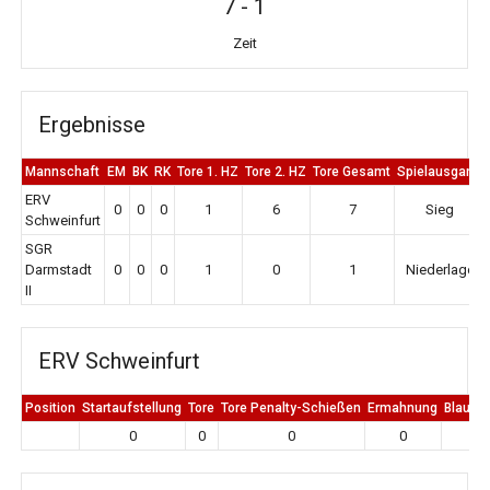
7
-
1
Zeit
Ergebnisse
Mannschaft
EM
BK
RK
Tore 1. HZ
Tore 2. HZ
Tore Gesamt
Spielausgang
ERV
0
0
0
1
6
7
Sieg
Schweinfurt
SGR
Darmstadt
0
0
0
1
0
1
Niederlage
II
ERV Schweinfurt
Position
Startaufstellung
Tore
Tore Penalty-Schießen
Ermahnung
Blaue K
0
0
0
0
0