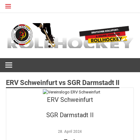
Zum
Inhalt
springen
Deutscher Rollsport- und Inline Verband
ROLLHOCKEY
ERV Schweinfurt vs SGR Darmstadt II
ERV Schweinfurt
SGR Darmstadt II
28. April 2024