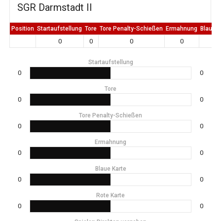
SGR Darmstadt II
Position
Startaufstellung
Tore
Tore Penalty-Schießen
Ermahnung
Blaue K
0
0
0
0
0
Startaufstellung
0
0
Tore
0
0
Tore Penalty-Schießen
0
0
Ermahnung
0
0
Blaue Karte
0
0
Rote Karte
0
0