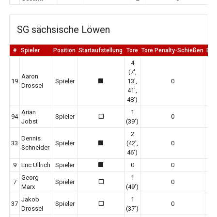
SG sächsische Löwen
#
Spieler
Position
Startaufstellung
Tore
Tore Penalty-Schießen
Erm
4
(7',
Aaron
19
Spieler
13',
0
1
Drossel
41',
48')
Arian
1
94
Spieler
0
0
Jobst
(39')
2
Dennis
33
Spieler
(42',
0
1
Schneider
46')
9
Eric Ullrich
Spieler
0
0
1
Georg
1
7
Spieler
0
0
Marx
(49')
Jakob
1
37
Spieler
0
0
Drossel
(37')