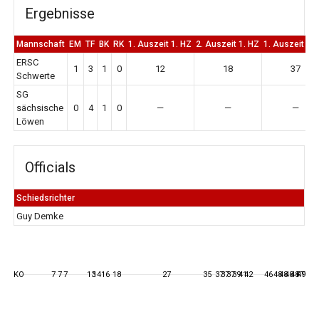
Ergebnisse
Mannschaft
EM
TF
BK
RK
1. Auszeit 1. HZ
2. Auszeit 1. HZ
1. Auszeit 2.
ERSC
1
3
1
0
12
18
37
Schwerte
SG
sächsische
0
4
1
0
—
—
—
Löwen
Officials
Schiedsrichter
Guy Demke
KO
7
7
7
13
14
16
18
27
35
37
37
37
39
41
42
46
48
48
48
48
FT
49