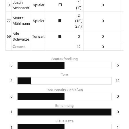
Justin
1
3
Spieler
0
0
Meinhardt
(7')
2
Moritz
77
Spieler
(18',
0
1
Mühlmann
27')
Nils
69
Torwart
0
0
1
Schwarze
Gesamt
12
0
Startaufstellung
5
5
Tore
2
12
Tore Penalty-Schießen
0
0
Ermahnung
1
0
Blaue Karte
1
1