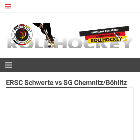
Zum
Inhalt
springen
Deutscher Rollsport- und Inline Verband
ROLLHOCKEY
ERSC Schwerte vs SG Chemnitz/Böhlitz