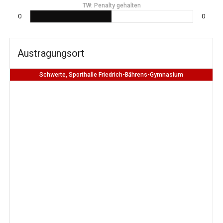
TW: Penalty gehalten
0
0
Austragungsort
Schwerte, Sporthalle Friedrich-Bährens-Gymnasium