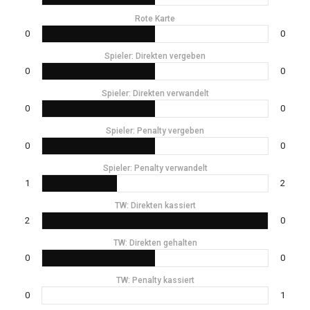
Rote Karte
0
0
Spieler: Direkten vergeben
0
0
Spieler: Direkten verwandelt
0
0
Spieler: Penalty vergeben
0
0
Spieler: Penalty verwandelt
1
2
TW: Direkten kassiert
2
0
TW: Direkten gehalten
0
0
TW: Penalty kassiert
0
1