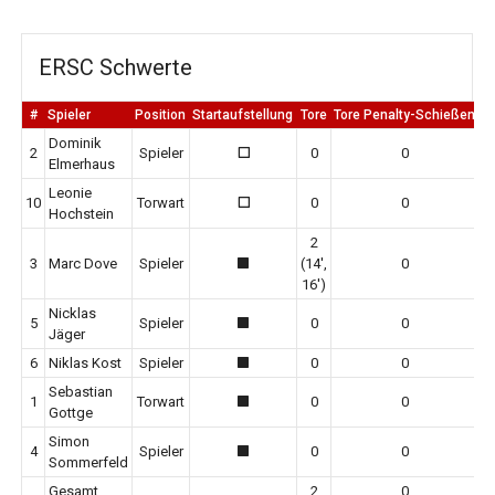
ERSC Schwerte
#
Spieler
Position
Startaufstellung
Tore
Tore Penalty-Schießen
E
Dominik
2
Spieler
0
0
0
Elmerhaus
Leonie
10
Torwart
0
0
0
Hochstein
2
3
Marc Dove
Spieler
(14',
0
1
16')
Nicklas
5
Spieler
0
0
1
Jäger
6
Niklas Kost
Spieler
0
0
1
Sebastian
1
Torwart
0
0
1
Gottge
Simon
4
Spieler
0
0
1
Sommerfeld
Gesamt
2
0