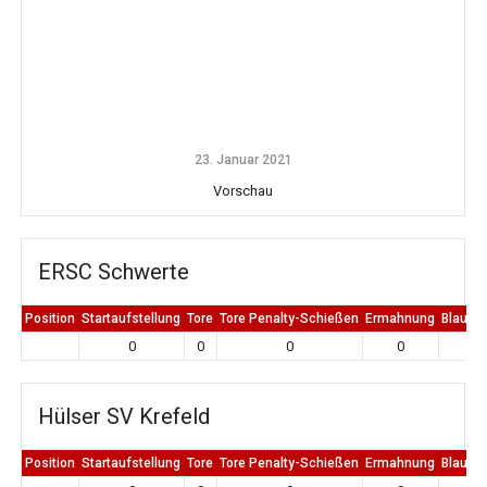
23. Januar 2021
Vorschau
ERSC Schwerte
Position
Startaufstellung
Tore
Tore Penalty-Schießen
Ermahnung
Blaue K
0
0
0
0
0
Hülser SV Krefeld
Position
Startaufstellung
Tore
Tore Penalty-Schießen
Ermahnung
Blaue K