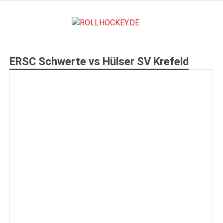
Zum
Inhalt
ROLLHO
springen
Deutscher Rollsport- und Inline Verband
ERSC Schwerte vs Hülser SV Krefeld