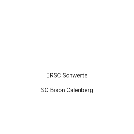
ERSC Schwerte
SC Bison Calenberg