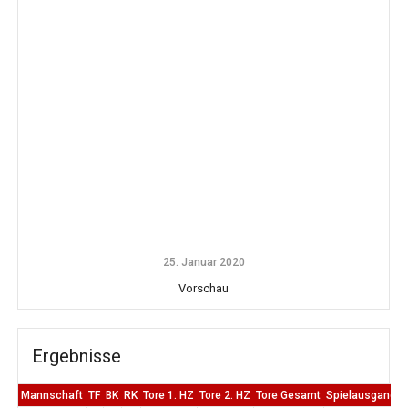
25. Januar 2020
Vorschau
Ergebnisse
Mannschaft
TF
BK
RK
Tore 1. HZ
Tore 2. HZ
Tore Gesamt
Spielausgang