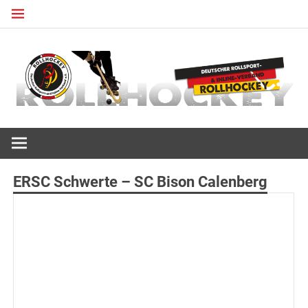
Zum
Inhalt
springen
Deutscher Rollsport- und Inline Verband
ROLLHOCKEY
ERSC Schwerte – SC Bison Calenberg