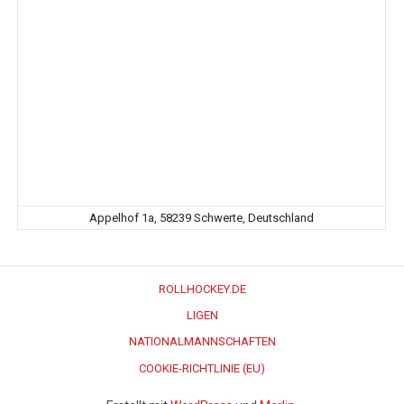
Appelhof 1a, 58239 Schwerte, Deutschland
ROLLHOCKEY.DE
LIGEN
NATIONALMANNSCHAFTEN
COOKIE-RICHTLINIE (EU)