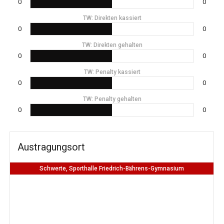
0
0
TW: Direkten kassiert
0
0
TW: Direkten gehalten
0
0
TW: Penalty kassiert
0
0
TW: Penalty gehalten
0
0
Austragungsort
Schwerte, Sporthalle Friedrich-Bährens-Gymnasium