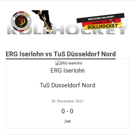
Zum
Inhalt
springen
Deutscher Rollsport- und Inline Verband
ROLLHOCKEY
ERG Iserlohn vs TuS Düsseldorf Nord
ERG Iserlohn
TuS Düsseldorf Nord
28. November 2021
0
-
0
Zeit