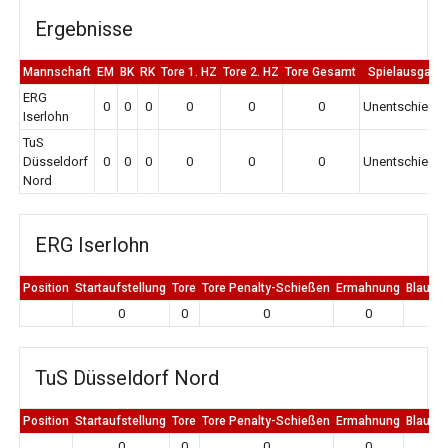
Ergebnisse
Mannschaft
EM
BK
RK
Tore 1. HZ
Tore 2. HZ
Tore Gesamt
Spielausgang
ERG
0
0
0
0
0
0
Unentschiede
Iserlohn
TuS
Düsseldorf
0
0
0
0
0
0
Unentschiede
Nord
ERG Iserlohn
Position
Startaufstellung
Tore
Tore Penalty-Schießen
Ermahnung
Blaue K
0
0
0
0
0
TuS Düsseldorf Nord
Position
Startaufstellung
Tore
Tore Penalty-Schießen
Ermahnung
Blaue K
0
0
0
0
0