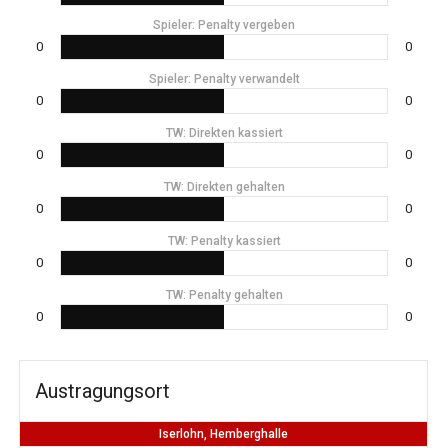
Spieler: Penalty vergeben
0
0
Spieler: Penalty verwandelt
0
0
TW: Direkten kassiert
0
0
TW: Direkten gehalten
0
0
TW: Penalty kassiert
0
0
TW: Penalty gehalten
0
0
Austragungsort
Iserlohn, Hemberghalle