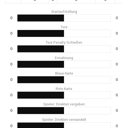
Startaufstellung
0
0
Tore
0
0
Tore Penalty-Schießen
0
0
Ermahnung
0
0
Blaue Karte
0
0
Rote Karte
0
0
Spieler: Direkten vergeben
0
0
Spieler: Direkten verwandelt
0
0