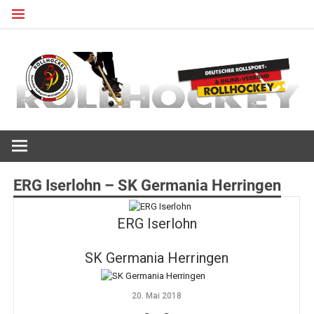
Zum
Inhalt
springen
Deutscher Rollsport- und Inline Verband
ROLLHOCKEY
ERG Iserlohn – SK Germania Herringen
ERG Iserlohn
SK Germania Herringen
20. Mai 2018