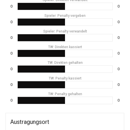
0
0
Spieler: Penalty vergeben
0
0
Spieler: Penalty verwandelt
0
0
TW: Direkten kassiert
0
0
TW: Direkten gehalten
0
0
TW: Penalty kassiert
0
0
TW: Penalty gehalten
0
0
Austragungsort