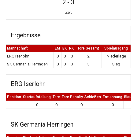
2
-
3
Zeit
Ergebnisse
Mannschaft
EM
BK
RK
Tore Gesamt
Spielausgang
ERG Iserlohn
0
0
0
2
Niederlage
SK Germania Herringen
0
0
0
3
Sieg
ERG Iserlohn
Position
Startaufstellung
Tore
Tore Penalty-Schießen
Ermahnung
Blaue K
0
0
0
0
0
SK Germania Herringen