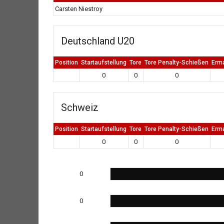
Carsten Niestroy
Deutschland U20
Position
Startaufstellung
Tore
Tore Penalty-Schießen
Erm
0
0
0
Schweiz
Position
Startaufstellung
Tore
Tore Penalty-Schießen
Erm
0
0
0
0
0