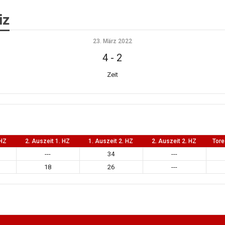
iz
23. März 2022
4
-
2
Zeit
 HZ
2. Auszeit 1. HZ
1. Auszeit 2. HZ
2. Auszeit 2. HZ
Tore
---
34
---
18
26
---