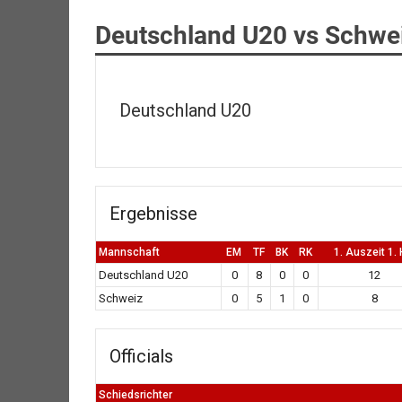
Deutschland U20 vs Schwe
Deutschland U20
Ergebnisse
Mannschaft
EM
TF
BK
RK
1. Auszeit 1.
Deutschland U20
0
8
0
0
12
Schweiz
0
5
1
0
8
Officials
Schiedsrichter