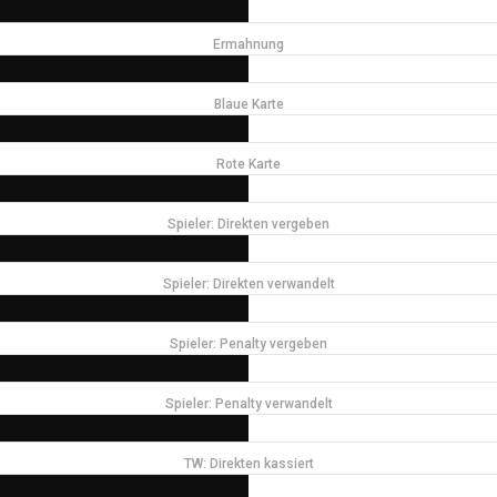
Ermahnung
Blaue Karte
Rote Karte
Spieler: Direkten vergeben
Spieler: Direkten verwandelt
Spieler: Penalty vergeben
Spieler: Penalty verwandelt
TW: Direkten kassiert